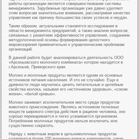
работы организации является совершенствование системы
менеджмента. Зарубежные организации уже давно уделяют
этим вопросам значительное внимание, рассматривая качество
управления как причину большинства своих успехов и неудач.
Таким образом, актуальными становятся исследования в
области менеджмента предприятий, а также анализе вопросов,
связанных с развитием эффективности управления, созданием
методологической основы формирования целостного
мировоззрения применительно к управленческим проблемам
организаций.
В данной работе будет анализироваться деятельность ООО
«Арсеньевского молочного комбината» которое находится в
г.Арсеньев, Приморского края.
Молоко и молочные продукты являются одним из основных
источников питания населения. И это не случайно. Еще в
древности люди научились ценить питательные и целебные
свойства молока, называя его «источником здоровья», «соком
жизни», «белой кровью».
Молоко занимает исключительное место среди продуктов
животного происхождения. Являясь источником полезных
веществ широкого спектра действия в рационе человека, оно
хорошо переваривается и легко усваивается организмом.
Потребление молочных продуктов нельзя исключить или
существенно сократить.
Наряду с животным жиром в цельномолочных продуктах
содержится более 100 жизненно важных компонентов, таких