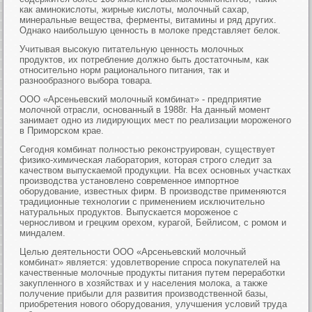
как аминокислоты, жирные кислоты, молочный сахар,
минеральные вещества, ферменты, витамины и ряд других.
Однако наибольшую ценность в молоке представляет белок.
Учитывая высокую питательную ценность молочных
продуктов, их потребление должно быть достаточным, как
относительно норм рационального питания, так и
разнообразного выбора товара.
ООО «Арсеньевский молочный комбинат» - предприятие
молочной отрасли, основанный в 1988г. На данный момент
занимает одно из лидирующих мест по реализации мороженого
в Приморском крае.
Сегодня комбинат полностью реконструирован, существует
физико-химическая лаборатория, которая строго следит за
качеством выпускаемой продукции. На всех основных участках
производства установлено современное импортное
оборудование, известных фирм. В производстве применяются
традиционные технологии с применением исключительно
натуральных продуктов. Выпускается мороженое с
черносливом и грецким орехом, курагой, Бейлисом, с ромом и
миндалем.
Целью деятельности ООО «Арсеньевский молочный
комбинат» является: удовлетворение спроса покупателей на
качественные молочные продукты питания путем переработки
закупленного в хозяйствах и у населения молока, а также
получение прибыли для развития производственной базы,
приобретения нового оборудования, улучшения условий труда