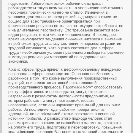
подготовки. Избыточный рынок рабочей силы давал
работодателям такую возможность, а увольнение избыточного
персонала практически ничего не стоило. Изменения в
условиях деятельности предприятий выдвинули в качестве
общего для всех требование ориентироваться при
формирование ресурсов не только на текущие потребности, но
и на длительную перспективу. Это требование касается всех
видов ресурсов, в том числе и человеческих. В последнее
время наблюдается тенденция снижения интереса и внимания
к проблемам труда, анализу состояния и перспектив развития
трудовой активности, хотя оценка состояния дел в сфере
труда - необходимое условие правильного выбора направления
и методов реализации мероприятий по оздоровлению
экономики.
Кризис сферы труда привел к деформированному поведению
персонала в сфере производства. Основная особенность
работников в том, что кроме выполнения производственных
функций, они являются активной составляющей
производственного процесса. Работники могут способствовать
росту эффективности производства, могут, относится
безразлично к результатам деятельности предприятия, на
котором работают, а могут противодействовать
нововведениям, если они нарушают привычный для них ритм
работы. За последние годы работник превратился из
«досадной, но не обходимой статьи расходов» в основной
источник прибыли. В рамках этого подхода человек стал
рассматриваться в качестве важнейшего элемента, а затраты
на оплату его труда, подготовку и переподготовку, повышения
квалификации, создание благоприятных условий деятельности