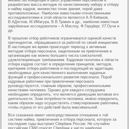
множество концепций и школ управления персоналом и
разработано масса методик по качественному набору и отбору
и найму кадров, множество точек зрения, порой даже
противоположных. Наиболее известными отечественными
исследователями в этой области являются А.Я.Кибанов,
В.АДятлов, М.ИМагура, В.В.Травин и др., наиболее известные
зарубежные исследователи – А.Маслоу, Ф.Герцберг, У.Г.Оучи и
др.
В прошлом отбор работников ограничивался оценкой качеств
претендентов, обращавшихся за работой по своей инициативе.
В настоящее же время происходит переход к активным
методам отбора персонала, нацеленным на привлечение в
организацию как можно большего числа соискателей,
удовлетворяющих требованиям. Кадровая политика в области
отбора кадров состоит в определении принципов, методов,
критериев отбора работников и последующей их адаптации,
необходимых для качественного выполнения заданных
функций и профессионального развития персонала. Порой
кадровые работники при привлечении персонала
руководствуются, главным образом, профессиональными
качествами человека. Однако для каждого сотрудника
необходимо определить, что является движущим мотивом его
деятельности. Зная потребности человека, можно определить,
каким образом надо осуществлять стимулирование работника,
чтобы отдача от его действий была максимальной.
Все сказанное имеет непосредственное отношение к той
системе найма, привлечения и отбора персонала, которую за
последние годы выстроил Сбербанк России. Не случайно
российские СМИ относят Сбербанк к числу наиболее