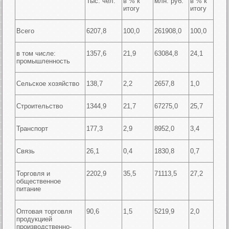
Тыс. чел.
в % к
млн. руб.
в % к
итогу
итогу
Всего
6207,8
100,0
261908,0
100,0
в том числе:
1357,6
21,9
63084,8
24,1
промышленность
Сельское хозяйство
138,7
2,2
2657,8
1,0
Строительство
1344,9
21,7
67275,0
25,7
Транспорт
177,3
2,9
8952,0
3,4
Связь
26,1
0,4
1830,8
0,7
Торговля и
2202,9
35,5
71113,5
27,2
общественное
питание
Оптовая торговля
90,6
1,5
5219,9
2,0
продукцией
производственно-