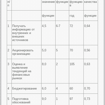
п/
значение
функции
функцию
качества
п
в
функции
год
функции
1
Получать
4,5
6-7
72
0,64
информацию от
внутренних и
внешних
источников
2
Акционировать
5,0
5
70
0,56
организацию
3
Оценка и
8,0
2
105
0,63
выявление
тенденций на
финансовых
рынках
4
Бюджетирование
6,0
4
60
0,70
5
Подготовка
9,0
1
97
0,73
обоснований