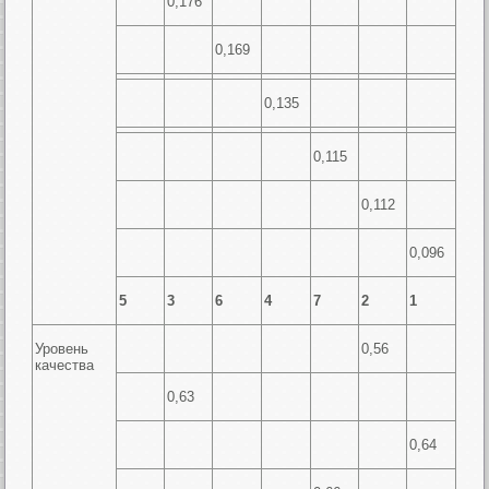
0,176
0,169
0,135
0,115
0,112
0,096
5
3
6
4
7
2
1
Уровень
0,56
качества
0,63
0,64