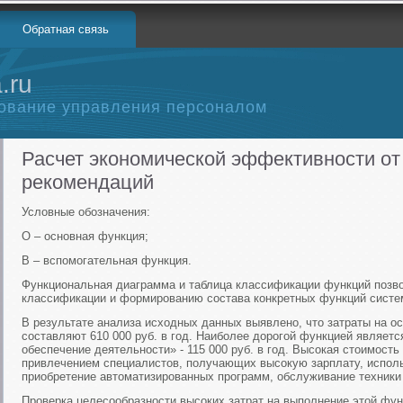
Обратная связь
.ru
ование управления персоналом
Расчет экономической эффективности от
рекомендаций
Условные обозначения:
О – основная функция;
В – вспомогательная функция.
Функциональная диаграмма и таблица классификации функций позво
классификации и формированию состава конкретных функций систе
В результате анализа исходных данных выявлено, что затраты на 
составляют 610 000 руб. в год. Наиболее дорогой функцией являет
обеспечение деятельности» - 115 000 руб. в год. Высокая стоимост
привлечением специалистов, получающих высокую зарплату, исполь
приобретение автоматизированных программ, обслуживание техники и
Проверка целесообразности высоких затрат на выполнение этой фун