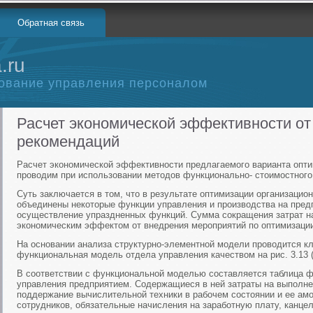
Обратная связь
.ru
ование управления персоналом
Расчет экономической эффективности от
рекомендаций
Расчет экономической эффективности предлагаемого варианта опти
проводим при использовании методов функционально- стоимостного
Суть заключается в том, что в результате оптимизации организацио
объединены некоторые функции управления и производства на предп
осуществление упраздненных функций. Сумма сокращения затрат н
экономическим эффектом от внедрения мероприятий по оптимизации
На основании анализа структурно-элементной модели проводится к
функциональная модель отдела управления качеством на рис. 3.13 
В соответствии с функциональной моделью составляется таблица 
управления предприятием. Содержащиеся в ней затраты на выполн
поддержание вычислительной техники в рабочем состоянии и ее амо
сотрудников, обязательные начисления на заработную плату, канце