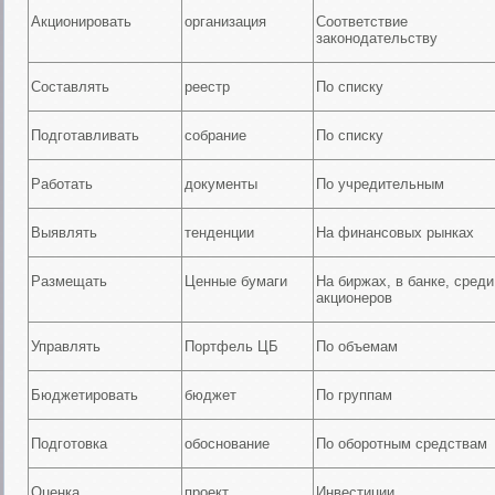
Акционировать
организация
Соответствие
законодательству
Составлять
реестр
По списку
Подготавливать
собрание
По списку
Работать
документы
По учредительным
Выявлять
тенденции
На финансовых рынках
Размещать
Ценные бумаги
На биржах, в банке, среди
акционеров
Управлять
Портфель ЦБ
По объемам
Бюджетировать
бюджет
По группам
Подготовка
обоснование
По оборотным средствам
Оценка
проект
Инвестиции