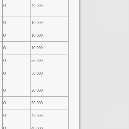
О
40 000
О
10 000
О
10 000
О
10 000
О
55 000
О
30 000
О
20 000
О
60 000
О
45 000
О
40 000