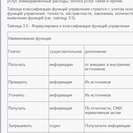
услуг, командировочные расходы, оплата услуг связи и прочие.
Таблица классификации функций управления строится с учетом ос
функций управления: точности, абстрактности, лаконизма, количест
выявления функций (см. таблицу 3.5).
Таблица 3.5 - Формулировка и классификация функций управления
Наименование функции
Глагол
существительное
дополнение
Получать
информацию
от внешних и внутренних
источников
Проверять
информация
Из источников
Уточнять
информация
Из источников
Получать
информация
По отчетности, СМИ,
нормативным актам
Запрашивать
отдел
Получателя информации