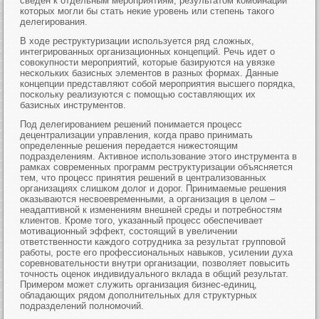
сведен к отдельным мероприятиям, результатом комбинации
которых могли бы стать некие уровень или степень такого
делегирования.
В ходе реструктуризации используется ряд сложных,
интегрированных организационных концепций. Речь идет о
совокупности мероприятий, которые базируются на увязке
нескольких базисных элементов в разных формах. Данные
концепции представляют собой мероприятия высшего порядка,
поскольку реализуются с помощью составляющих их
базисных инструментов.
Под делегированием решений понимается процесс
децентрализации управления, когда право принимать
определенные решения передается нижестоящим
подразделениям. Активное использование этого инструмента в
рамках современных программ реструктуризации объясняется
тем, что процесс принятия решений в централизованных
организациях слишком долог и дорог. Принимаемые решения
оказываются несвоевременными, а организация в целом –
неадаптивной к изменениям внешней среды и потребностям
клиентов. Кроме того, указанный процесс обеспечивает
мотивационный эффект, состоящий в увеличении
ответственности каждого сотрудника за результат групповой
работы, росте его профессиональных навыков, усилении духа
соревновательности внутри организации, позволяет повысить
точность оценок индивидуального вклада в общий результат.
Примером может служить организация бизнес-единиц,
обладающих рядом дополнительных для структурных
подразделений полномочий.