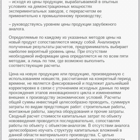
– исходя из цены продукции, вырабатываемой в опытных
условиях на демонстрационных мощностях
экспериментальных заводов, с перерасчетом ее
применительно к промышленному производству;
– руководствуясь уровнем цены продукции зарубежного
аналога.
Определяемые по каждому из указанных методов цены на
новый продукт сопоставляются между собой. Анализируя
полученные результаты расчетов, предприниматель выбирает
наиболее вероятный уровень цены. При отсутствии
необходимой информации цена определяется не по всем пяти
методам, а лишь по тем, где возможно выполнить
соответствующие расчеты.
Цена на новую продукцию или продукцию, произведенную с
использованием новшеств, рассчитанная на конкретный период
времени, не является фиксированной и подлежит дальнейшей
корректировке в связи с уточнением исходных данных по мере
прохождения этапов инновационного цикла и изменениями
внешних к производству экономических условий. Расчеты
общей суммы инвестиций целесообразно проводить, суммируя
затраты по видам предстоящих работ: строительные работы,
монтажные работы, закупка оборудования и прочие затраты.
Сводный расчет стоимости капитальных затрат по объекту
нововведения проводится последовательно, сопоставляя
работы по объекту с объектом-аналогом. В отсутствии аналога
целесообразно изучать структуру капитальных вложений в
данной области материального производства. С целью
определения структуры затрат необходим анализ стоимости