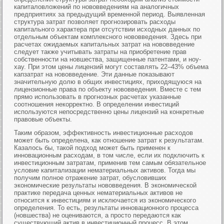
капиталовложений по нововведениям на аналогичных
предприятиях за предыдущий временной период. Выявленная
структура затрат позволяет прогнозировать расходы
капитального характера при отсутствии исходных данных по
отдельным объектам комплексного нововведения. Здесь при
расчетах ожидаемых капитальных затрат на нововведение
следует также учитывать затраты на приобретение прав
собственности на новшества, защищенные патентами, и ноу-
хау. При этом цены лицензий могут составлять 22–43% объема
капзатрат на нововведение. Эти данные показывают
значительную долю в общих инвестициях, приходящуюся на
лицензионные права по объекту нововведения. Вместе с тем
прямо использовать в прогнозных расчетах указанные
соотношения некорректно. В определении инвестиций
используются непосредственно цены лицензий на конкретные
правовые объекты.
Таким образом, эффективность инвестиционные расходов
может быть определена, как отношение затрат к результатам.
Казалось бы, такой подход может быть применен к
инновационным расходам, в том числе, если их подключить к
инвестиционным затратам, применив тем самым обязательное
условие капитализации нематериальных активов. Тогда мы
получим полное отражение затрат, обусловивших
экономические результаты нововведения. В экономической
практике передача ценных нематериальных активов не
относится к инвестициям и исключается из экономического
определения. То есть, результаты инновационного процесса
(новшества) не оцениваются, а просто передаются как
существующий актив в инвестиционный процесс. В этом