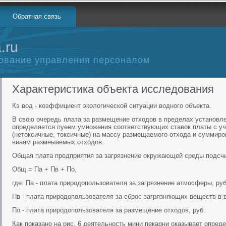
Обратная связь
.ru
ование управления персоналом
Характеристика объекта исследования
Кэ вод - коэффициент экологической ситуации водного объекта.
В свою очередь плата за размещение отходов в пределах установ
определяется пуеем умножения соответствующих ставок платы с у
(нетоксичные, токсичные) на массу размещаемого отхода и суммир
виаам размеыаемых отходов.
Общая плата предприятия за загрязнение окружающей среды подсч
Общ = Па + Пв + По,
где: Па - плата природопользователя за загрязнение атмосферы, руб
Пв - плата природопользователя за сброс загрязняющих веществ в в
По - плата природопользователя за размещение отходов, руб.
Как показано на рис. 6 деятельность мини пекарни оказывает опред