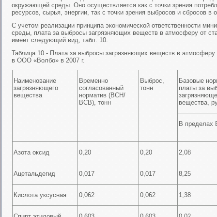
окружающей среды. Оно осуществляется как с точки зрения потреб
ресурсов, сырья, энергии, так с точки зрения выбросов и сбросов в
С учетом реализации принципа экономической ответственности мини
среды, плата за выбросы загрязняющих веществ в атмосферу от ст
имеет следующий вид, табл. 10.
Таблица 10 - Плата за выбросы загрязняющих веществ в атмосферу 
в ООО «Волбо» в 2007 г.
Наименование
Временно
Выброс,
Базовые нор
загрязняющего
согласованный
тонн
платы за выб
вещества
норматив (ВСН/
загрязняюще
ВСВ), тонн
вещества, ру
В пределах
Азота оксид
0,20
0,20
2,08
Ацетальдегид
0,017
0,017
8,25
Кислота уксусная
0,062
0,062
1,38
Спирт этиловый
0,603
0,603
0,02