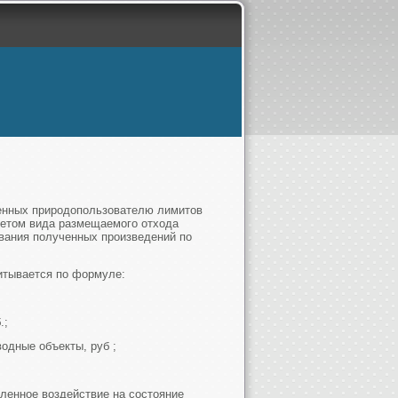
ленных природопользователю лимитов
четом вида размещаемого отхода
ования полученных произведений по
итывается по формуле:
.;
одные объекты, руб ;
еленное воздействие на состояние