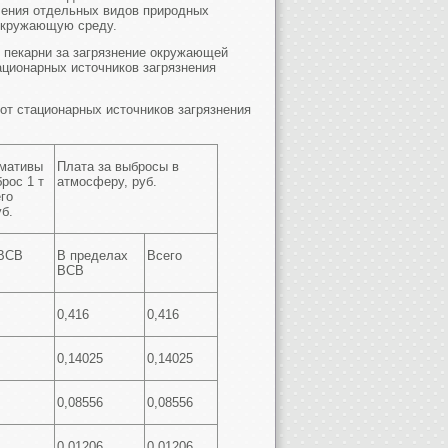
ления отдельных видов природных
 окружающую среду.
 пекарни за загрязнение окружающей
ационарных источников загрязнения
от стационарных источников загрязнения
мативы
Плата за выбросы в
рос 1 т
атмосферу, руб.
го
б.
 ВСВ
В пределах
Всего
ВСВ
0,416
0,416
0,14025
0,14025
0,08556
0,08556
0,01206
0,01206