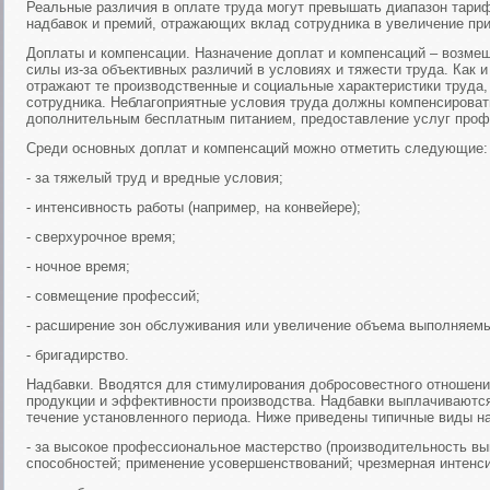
Реальные различия в оплате труда могут превышать диапазон тари
надбавок и премий, отражающих вклад сотрудника в увеличение пр
Доплаты и компенсации. Назначение доплат и компенсаций – возме
силы из-за объективных различий в условиях и тяжести труда. Как 
отражают те производственные и социальные характеристики труда, 
сотрудника. Неблагоприятные условия труда должны компенсироват
дополнительным бесплатным питанием, предоставление услуг профи
Среди основных доплат и компенсаций можно отметить следующие:
- за тяжелый труд и вредные условия;
- интенсивность работы (например, на конвейере);
- сверхурочное время;
- ночное время;
- совмещение профессий;
- расширение зон обслуживания или увеличение объема выполняемы
- бригадирство.
Надбавки. Вводятся для стимулирования добросовестного отношени
продукции и эффективности производства. Надбавки выплачиваются
течение установленного периода. Ниже приведены типичные виды н
- за высокое профессиональное мастерство (производительность в
способностей; применение усовершенствований; чрезмерная интенси