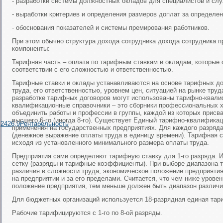
- разработки системы должностных окладов для специалистов и сл
- выработки критериев и определения размеров доплат за определе
- обоснования показателей и системы премирования работников.
При этом обычно структура дохода сотрудника дохода сотрудника 
компоненты:
Тарифная часть – оплата по тарифным ставкам и окладам, которые
соответствии с его сложностью и ответственностью.
Тарифные ставки и оклады устанавливаются на основе тарифных до
труда, его ответственностью, уровнем цен, ситуацией на рынке труда
разработке тарифных договоров могут использованы тарифно-квали
квалификационные справочники – это сборники профессиональных х
объединить работы и профессии в группы, каждой из которых присва
высшего 6-го (иногда 8-го). Существует Единый тарифно-квалифика
,2426,9Рентабельность
применения на государственных предприятиях. Для каждого разряд
(денежное выражение оплаты труда в единицу времени). Тарифная с
исходя из установленного минимального размера оплаты труда.
Предприятия сами определяют тарифную ставку для 1-го разряда. 
сетку (разряды и тарифные коэффициенты). При выборе диапазона 
различия в сложности труда, экономическое положение предприяти
на предприятии и за его пределами. Считается, что чем ниже урове
положение предприятия, тем меньше должен быть диапазон различий
Для бюджетных организаций используется 18-разрядная единая тари
Рабочие тарифицируются с 1-го по 8-ой разряды.