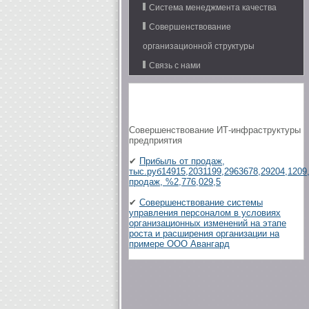
Система менеджмента качества
Совершенствование
организационной структуры
Связь с нами
Совершенствование ИТ-инфраструктуры
предприятия
✔
Прибыль от продаж,
тыс.руб14915,2031199,2963678,29204,1209
продаж, %2,776,029,5
✔
Совершенствование системы
управления персоналом в условиях
организационных изменений на этапе
роста и расширения организации на
примере ООО Авангард