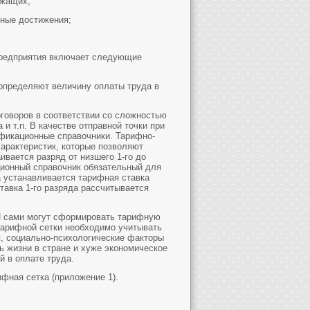
ужащих;
нные достижения;
предприятия включает следующие
 определяют величину оплаты труда в
говоров в соответствии со сложностью
 и т.п. В качестве отправной точки при
фикационные справочники. Тарифно-
арактеристик, которые позволяют
ивается разряд от низшего 1-го до
ционный справочник обязательный для
а устанавливается тарифная ставка
тавка 1-го разряда рассчитывается
И сами могут сформировать тарифную
тарифной сетки необходимо учитывать
я, социально-психологические факторы
нь жизни в стране и хуже экономическое
 в оплате труда.
фная сетка (приложение 1).