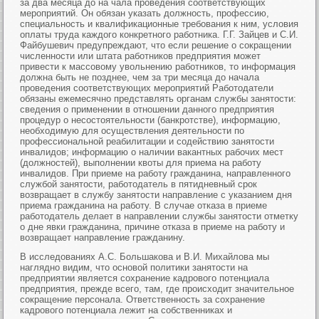
за два месяца до на чала проведения соответствующих
мероприятий. Он обязан указать должность, профессию,
специальность и квалификационные требования к ним, условия
оплаты труда каждого конкретного работника. Г.Г. Зайцев и С.И.
Файбушевич предупреждают, что если решение о сокращении
численности или штата работников предприятия может
привести к массовому увольнению работников, то информация
должна быть не позднее, чем за три месяца до начала
проведения соответствующих мероприятий Работодатели
обязаны ежемесячно представлять органам службы занятости:
сведения о применении в отношении данного предприятия
процедур о несостоятельности (банкротстве), информацию,
необходимую для осуществления деятельности по
профессиональной реабилитации и содействию занятости
инвалидов; информацию о наличии вакантных рабочих мест
(должностей), выполнении квоты для приема на работу
инвалидов. При приеме на работу гражданина, направленного
службой занятости, работодатель в пятидневный срок
возвращает в службу занятости направление с указанием дня
приема гражданина на работу. В случае отказа в приеме
работодатель делает в направлении службы занятости отметку
о дне явки гражданина, причине отказа в приеме на работу и
возвращает направление гражданину.
В исследованиях А.С. Большакова и В.И. Михайлова мы
наглядно видим, что основой политики занятости на
предприятии является сохранение кадрового потенциала
предприятия, прежде всего, там, где происходит значительное
сокращение персонала. Ответственность за сохранение
кадрового потенциала лежит на собственниках и