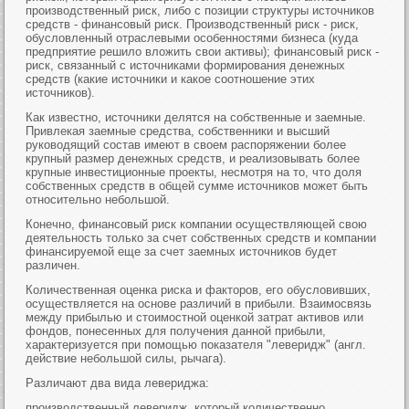
производственный риск, либо с позиции структуры источников
средств - финансовый риск. Производственный риск - риск,
обусловленный отраслевыми особенностями бизнеса (куда
предприятие решило вложить свои активы); финансовый риск -
риск, связанный с источниками формирования денежных
средств (какие источники и какое соотношение этих
источников).
Как известно, источники делятся на собственные и заемные.
Привлекая заемные средства, собственники и высший
руководящий состав имеют в своем распоряжении более
крупный размер денежных средств, и реализовывать более
крупные инвестиционные проекты, несмотря на то, что доля
собственных средств в общей сумме источников может быть
относительно небольшой.
Конечно, финансовый риск компании осуществляющей свою
деятельность только за счет собственных средств и компании
финансируемой еще за счет заемных источников будет
различен.
Количественная оценка риска и факторов, его обусловивших,
осуществляется на основе различий в прибыли. Взаимосвязь
между прибылью и стоимостной оценкой затрат активов или
фондов, понесенных для получения данной прибыли,
характеризуется при помощью показателя "леверидж" (англ.
действие небольшой силы, рычага).
Различают два вида левериджа:
производственный леверидж, который количественно