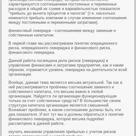
характеризуется соотношением постоянных и переменных
расходов в общей их сумме и вариабельностью показателя
"прибыль до вычета процентов и налогов" (т.е. насколько
изменится прибыль компании в случае изменения соотношения
между постоянными и переменными затратами);
финансовый леверидж - соотношением между заемным и
собственным капиталом.
В первой главе мы рассматриваем понятие операционного
риска, операционного левериджа и финансового риска,
финансового левериджа.
Данной работа посвящена роли рисков (левериджа) в
управление финансами и затратами предприятия, как и каким
образом, отражается уровень левериджа на деятельности всей
организации.
Вообще, данная тема является весьма актуальной. Так как в
ней рассматривается проблемы соотношение заемного и
собственного капитала, что весьма важно в любой
организации. Найдется ли организации функционирующая
только за счет собственных средств? В большинстве своем
структура капитала организации является смешанной.
Возникает проблема, в каком соотношение должны быть эти
два показателя. И вот тут мы и должны обратиться к понятию
финансового левериджа, которое весьма подробно
рассмотрено в данной работе.
изучить механизм управления прибылью с учетом рисков