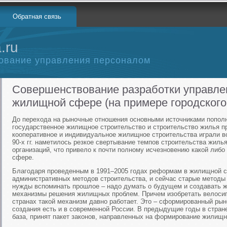
Обратная связь
.ru
ование управления персоналом
Совершенствование разработки управле
жилищной сфере (на примере городского
До перехода на рыночные отношения основными источниками попол
государственное жилищное строительство и строительство жилья п
кооперативное и индивидуальное жилищное строительства играли в
90-х гг. наметилось резкое свертывание темпов строительства жиль
организаций, что привело к почти полному исчезновению какой либ
сфере.
Благодаря проведенным в 1991–2005 годах реформам в жилищной с
административных методов строительства, и сейчас старые методы 
нужды вспоминать прошлое – надо думать о будущем и создавать 
механизмы решения жилищных проблем. Причем изобретать велосипе
странах такой механизм давно работает. Это – сформированный ры
создания есть и в современной России. В предыдущие годы в стран
база, принят пакет законов, направленных на формирование жилищн