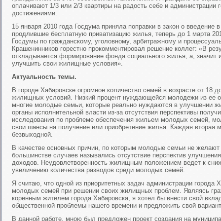
оплачивают 1/3 или 2/3 квартиры на радость себе и администрации
достижениями.
15 января 2010 года Госдума приняла поправки в закон о введение 
продлившие бесплатную приватизацию жилья, теперь до 1 марта 20
Госдумы по гражданскому, уголовному, арбитражному и процессуал
Крашенинников горестно прокомментировал решение коллег: «В резу
откладывается формирование фонда социального жилья, а, значит
улучшить свои жилищные условия».
Актуальность темы.
В городе Хабаровске огромное количество семей в возрасте от 18 
жилищных условий. Низкий процент нуждающейся молодежи из ее об
многие молодые семьи, которые реально нуждаются в улучшении ж
органы исполнительной власти из-за отсутствия перспективы получ
исследования по проблеме обеспечения жильем молодых семей, м
свои шансы на получение или приобретение жилья. Каждая вторая 
безвыходной.
В качестве основных причин, по которым молодые семьи не желают
большинстве случаев назывались отсутствие перспектив улучшения
доходов. Неудовлетворенность жилищным положением ведет к сни
увеличению количества разводов среди молодых семей.
Я считаю, что одной из приоритетных задач администрации города 
молодых семей при решении своих жилищных проблем. Являясь гр
коренным жителем города Хабаровска, я хотел бы внести свой вкла
общественной проблемы нашего времени и предложить свой вариант
В данной работе, мною был предложен проект создания на муницип