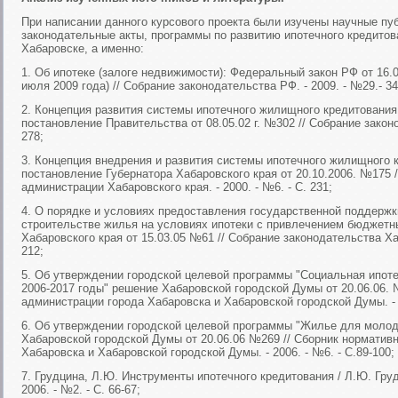
При написании данного курсового проекта были изучены научные пуб
законодательные акты, программы по развитию ипотечного кредитов
Хабаровске, а именно:
1. Об ипотеке (залоге недвижимости): Федеральный закон РФ от 16.
июля 2009 года) // Собрание законодательства РФ. - 2009. - №29.- 34
2. Концепция развития системы ипотечного жилищного кредитования
постановление Правительства от 08.05.02 г. №302 // Собрание законод
278;
3. Концепция внедрения и развития системы ипотечного жилищного 
постановление Губернатора Хабаровского края от 20.10.2006. №175 
администрации Хабаровского края. - 2000. - №6. - С. 231;
4. О порядке и условиях предоставления государственной поддержк
строительстве жилья на условиях ипотеки с привлечением бюджетн
Хабаровского края от 15.03.05 №61 // Собрание законодательства Хаба
212;
5. Об утверждении городской целевой программы "Социальная ипоте
2006-2017 годы" решение Хабаровской городской Думы от 20.06.06. 
администрации города Хабаровска и Хабаровской городской Думы. - 2
6. Об утверждении городской целевой программы "Жилье для молод
Хабаровской городской Думы от 20.06.06 №269 // Сборник норматив
Хабаровска и Хабаровской городской Думы. - 2006. - №6. - С.89-100;
7. Грудцина, Л.Ю. Инструменты ипотечного кредитования / Л.Ю. Груд
2006. - №2. - С. 66-67;