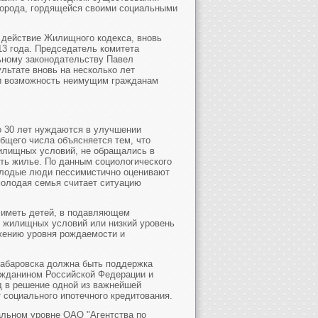
 города, гордящейся своими социальными
в действие Жилищного кодекса, вновь
13 года. Председатель комитета
ьному законодательству Павел
льтате вновь на несколько лет
 и возможность неимущим гражданам
до 30 лет нуждаются в улучшении
щего числа объясняется тем, что
илищных условий, не обращались в
ить жилье. По данным социологического
олодые люди пессимистично оценивают
молодая семья считает ситуацию
 иметь детей, в подавляющем
 жилищных условий или низкий уровень
жению уровня рождаемости и
Хабаровска должна быть поддержка
ажданином Российской Федерации и
д в решение одной из важнейшей
 социального ипотечного кредитования.
альном уровне ОАО "Агентства по