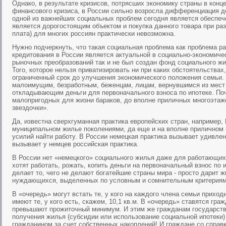
Однако, в результате кризисов, потрясших экономику страны в конц
финансового кризиса, в России сильно возросла дифференциация д
одной из важнейших социальных проблем сегодня является обеспеч
является дорогостоящим объектом и покупка данного товара при ра
плата) для многих россиян практически невозможна.
Нужно подчеркнуть, что такая социальная проблема как проблема р
кредитования в России является актуальной в социально-экономичес
рыночных преобразований так и не был создан фонд социального жи
Того, которое нельзя приватизировать ни при каких обстоятельствах
ограниченный срок до улучшения экономического положения семьи.
малоимущим, безработным, беженцам, лицам, вернувшимся из мест
откладывающим деньги для первоначального взноса по ипотеке. Поч
малопригодных для жизни бараков, до вполне приличных многоэтаж
звездочки».
Да, известна сверхгуманная практика европейских стран, например,
муниципальном жилье поколениями, да еще и на вполне приличном 
усилий найти работу. В России немецкая практика вызывает удивле
вызывает у немцев российская практика.
В России нет «немецкого» социального жилья даже для работающих
хотят работать, рожать, копить деньги на первоначальный взнос по 
делает то, чего не делают богатейшие страны мира - просто дарит ж
нуждающихся, выделенных по условным и сомнительным критериям
В «очередь» могут встать те, у кого на каждого члена семьи приходи
имеют те, у кого есть, скажем, 10,1 кв.м. В «очередь» ставятся гр
превышают прожиточный минимум. И этим же гражданам государств
получения жилья (субсидии или использование социальной ипотеки)
гражданином за счет собственных накоплений! И граждане со спра