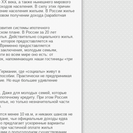
е XX века, а также нынешнего мирового
оходов населения. В силу этих причин
ение населения жильем. В России жилье
зовом получении дохода (заработная
азвития системы ипотечного
ком плане. В России за 20 лет
лья. Действительно социального жилья.
, которое предоставляется на
 Временно предоставляется
 заключения, молодым семьям,
ти во всем мире оно есть: от
ек, напоминающих наши гостиницы «три
 Германии, где «социалы» живут в
пособии. Практически не предпринимая
ние. Но еще большее удивление
. Даже для молодых семей, которые
ипотечному кредиту. При этом Россия
илье, но только незначительной части
.
тся менее 10 кв.м, и никаких шансов не
аждане, чьи официальные доходы едва
о предлагает ускоренные варианты
 при частичной оплате жилья
вками о полуголодном существовании