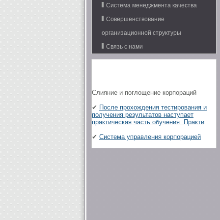
Система менеджмента качества
Совершенствование
организационной структуры
Связь с нами
Слияние и поглощение корпораций
✔
После прохождения тестирования и
получения результатов наступает
практическая часть обучения. Практи
✔
Система управления корпорацией