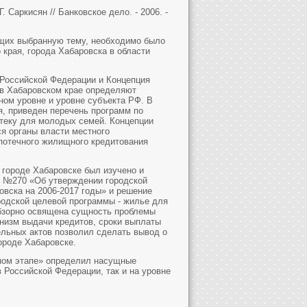
. Саркисян // Банковское дело. - 2006. -
ющих выбранную тему, необходимо было
 края, города Хабаровска в области
 Российской Федерации и Концепция
 в Хабаровском крае определяют
ном уровне и уровне субъекта РФ. В
я, приведен перечень программ по
отеку для молодых семей. Концепции
я органы власти местного
потечного жилищного кредитования
 городе Хабаровске был изучено и
6 №270 «Об утверждении городской
овска на 2006-2017 годы» и решение
родской целевой программы - жилье для
обзорно освящена сущность проблемы
низм выдачи кредитов, сроки выплаты
ельных актов позволил сделать вывод о
ороде Хабаровске.
нном этапе» определил насущные
Российской Федерации, так и на уровне