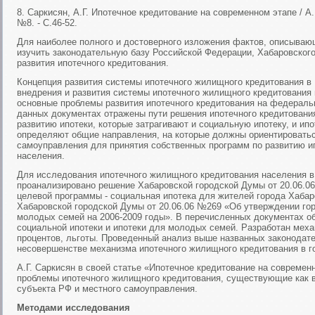
8. Саркисян, А.Г. Ипотечное кредитование на современном этапе / А.Г
№8. - С.46-52.
Для наиболее полного и достоверного изложения фактов, описыва
изучить законодательную базу Российской Федерации, Хабаровского
развития ипотечного кредитования.
Концепция развития системы ипотечного жилищного кредитования в
внедрения и развития системы ипотечного жилищного кредитования
основные проблемы развития ипотечного кредитования на федераль
данных документах отражены пути решения ипотечного кредитовани
развитию ипотеки, которые затрагивают и социальную ипотеку, и ип
определяют общие направления, на которые должны ориентироватьс
самоуправления для принятия собственных программ по развитию и
населения.
Для исследования ипотечного жилищного кредитования населения в
проанализировано решение Хабаровской городской Думы от 20.06.0
целевой программы - социальная ипотека для жителей города Хабар
Хабаровской городской Думы от 20.06.06 №269 «Об утверждении го
молодых семей на 2006-2009 годы». В перечисленных документах 
социальной ипотеки и ипотеки для молодых семей. Разработан меха
процентов, льготы. Проведенный анализ выше названных законодат
несовершенстве механизма ипотечного жилищного кредитования в г
А.Г. Саркисян в своей статье «Ипотечное кредитование на совреме
проблемы ипотечного жилищного кредитования, существующие как в 
субъекта РФ и местного самоуправления.
Методами исследования