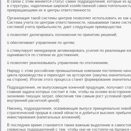
В связи с этим меняется статус самих подразделений, которые из
в структуры, наделенные широкой хозяйственной самостоятельност
превращающими их в центры ответственности.
Организация такой системы центров позволяет использовать их как 
Система учета по центрам ответственности, называемая также сист
системой учета прибыльности, дает следующие преимущества:
ü позволяет делегировать полномочия по принятию решений;
ü обеспечивает управление по целям;
ü стимулирует менеджеров активизировать усилия по реализации ко
оцениваются по степени их достижения;
ü позволяет реализовывать управление по отклонениям.
Наряду с этим российские промышленные компании постепенно начи
цикла производства и переходят на аутсорсинг (закупка значительн
на стороне). Итогом этого процесса станет формирование значител
Подразделения, не выпускающие конечной продукции, получают ста
главная задача которых состоит в том, чтобы на основе всесторонн
экономию текущих затрат, обеспечив тем самым рост условной при
внутренней расчетной ценой).
Наконец, подразделения, осваивающие выпуск принципиально новой
стратегический прорыв в своей области и добиться высоких прибыл
инвестирования (капитальных вложений).
В последнее время становится также важным выделение в самостоя
сервисных подразделений с тем, чтобы они не состояли на балансе