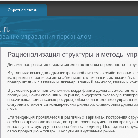
Обратная связь
.ru
ование управления персоналом
Рационализация структуры и методы уп
Динамичное развитие фирмы сегодня во многом определяется струк
В условиях командно-административной системы хозяйствования с 
материально-техническим снабжением, отлаженной системой сбыта
предприятии были главный инженер, главный технолог, главный кон
В условиях рыночной экономики, когда фирма должна самостоятель
продукции, найти свою нишу на рынке, выдержать жестокую конкуре
просчитывая финансовые ресурсы, обеспечивая жесткое управлени
фигурами становятся коммерческий директор, финансовый директор
сбыта.
Эта тенденция проявляется в различных вариантах построения стр
особенно производственных, которые, ориентируясь на конкретную п
используют структуру на основе бизнес – единиц. Последние получ
свою продукцию – товары и услуги на внутреннем рынке.