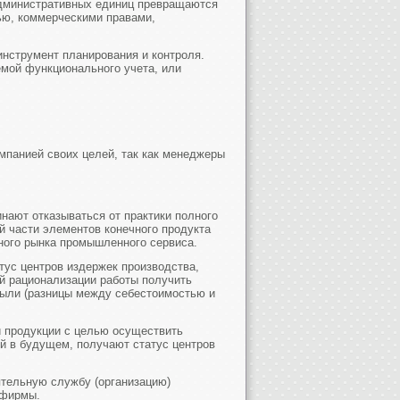
 административных единиц превращаются
ью, коммерческими правами,
инструмент планирования и контроля.
емой функционального учета, или
мпанией своих целей, так как менеджеры
нают отказываться от практики полного
ой части элементов конечного продукта
ьного рынка промышленного сервиса.
тус центров издержек производства,
ей рационализации работы получить
были (разницы между себестоимостью и
 продукции с целью осуществить
ей в будущем, получают статус центров
тельную службу (организацию)
 фирмы.