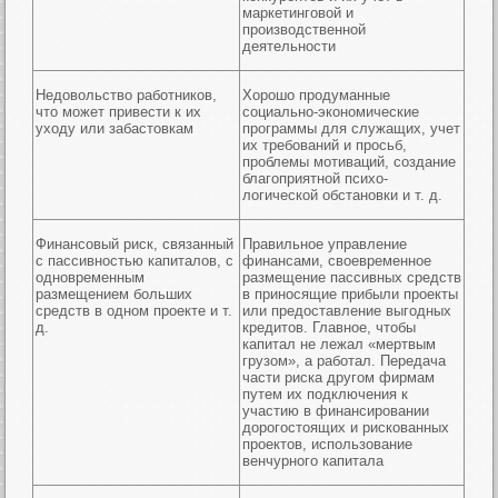
маркетинговой и
производственной
деятельности
Недовольство работников,
Хорошо продуманные
что может привести к их
социально-экономические
уходу или забастовкам
программы для служащих, учет
их требований и просьб,
проблемы мотиваций, создание
благоприятной психо-
логической обстановки и т. д.
Финансовый риск, связанный
Правильное управление
с пассивностью капиталов, с
финансами, своевременное
одновременным
размещение пассивных средств
размещением больших
в приносящие прибыли проекты
средств в одном проекте и т.
или предоставление выгодных
д.
кредитов. Главное, чтобы
капитал не лежал «мертвым
грузом», а работал. Передача
части риска другом фирмам
путем их подключения к
участию в финансировании
дорогостоящих и рискованных
проектов, использование
венчурного капитала