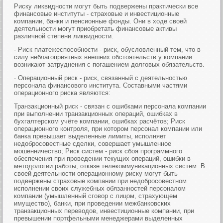
Риску ликвидности могут быть подвержены практически все
финансовые институты - страховые и инвестиционные
компании, банки и пенсионные фонды. Они в ходе своей
деятельности могут приобретать финансовые активы
различной степени ликвидности.
· Риск платежеспособности - риск, обусловленный тем, что в
силу неблагоприятных внешних обстоятельств у компании
возникают затруднения с погашением долговых обязательств.
· Операционный риск - риск, связанный с деятельностью
персонала финансового института. Составными частями
операционного риска являются:
Транзакционный риск - связан с ошибками персонала компании
при выполнении транзакционных операций, ошибках в
бухгалтерском учёте компании, ошибках расчётов; Риск
операционного контроля, при котором персонал компании или
банка превышает выделенные лимиты, исполняет
недобросовестные сделки, совершает умышленное
мошенничество; Риск систем - риск сбоя программного
обеспечения при проведении текущих операций, ошибки в
методологии работы, отказе телекоммуникационных систем. В
своей деятельности операционному риску могут быть
подвержены страховые компании при недобросовестном
исполнении своих служебных обязанностей персоналом
компании (умышленный сговор с лицом, страхующем
имущество), банки, при проведении межбанковских
транзакционных переводов, инвестиционные компании, при
превышении портфельными менеджерами выделенных