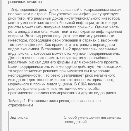
рыночных лимитов.
· Инфляционный риск - риск, связанный с макроэкономическим
положением в стране. При увеличении инфляции существует
риск того, что реальный доход институционального инвестора
может уменьшиться за счёт большой инфляции, хотя в ходе
работы может быть получена валовая прибыль. Однако часть
её, а иногда и вся она, может пойти на покрытие инфляционной
спирали. Этот вид риска ощущают все институциональные
инвесторы, проводящие свои операции в странах с высокими
темпами инфляции. Как правило, это страны с переходным
видом экономики. В таблицах 1 и 2 представлены различные
виды риска, с которыми может столкнуться предприниматель.
Для него очень важно иметь ясную картину по наиболее
вероятным рискам для его фирмы и для конкретного проекта.
Если предприниматель или менеджер действует «в потемках»,
то управленческие решения принимаются им в условиях
неопределенности, что резко увеличивает риск негативного
исхода его деятельности и соответственно материального,
морального и прочих видов ущерба. В США весьма
распространены различные методические способы
практического анализа коммерческого и других видов риска.
Таблица 1. Различные виды риска, не связанные со
страхованием
Вид риска
Способ уменьшения негативных
последствий