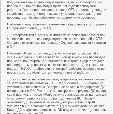
подписывает начальник подразделения, на имя которого оно
написано, и начальник подразделения куда переводится
работник. Заявление согласовывают с ОТЗ (штатная единица и
заработная плата) и подписывают у начальника управления
персоналом. Пример оформления заявления о переводе.
Работник с подписанным заявлением обращается к сотруднику
ОК для заполнения ДС к ТД.
ДС оформляется в двух экземплярах на основании служебной
записки от начальника подразделения, согласованной с ОТЗ.
Оформляется приказ на перевод. Служебная записка хранится
в ОК.
Работник ОК регистрирует ДС в журнале регистрации ТД с
указанием даты и присваивает ДС номер в журнале переводов,
произвольной формы где (обязательные графы журнала: дата
перевода, номер приказа, из какого цеха (отдела), в какой цех
(отдел), Ф.И.О., профессия по которой работал, профессия по
новому месту работы, дата начала на новой работе).
ДС визируется: начальником подразделения, начальником или
заместителем начальника ОТЗ. Подписывает ДС - начальник
управления персоналом. Заверенное печатью предприятия ДС
возвращают в ОК. Работник, на которого оформлено ДС ставит
свою подпись в графе «Работник» и расписывается на поле ДС
о получении одного экземпляра подлинника ДС. Первый
экземпляр ДС выдается работнику, второй экземпляр ДС
хранится в ОК в папках вместе с ТД в личном деле работника.
Копия ДС выдается работником ОК в бухгалтерию под роспись
в книге регистрации ТД.