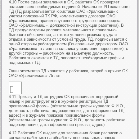
4.10 После сдачи заявления в ОК, работник ОК проверяет
наличие всех необходимых подписей. Начальник УП заключает
ТД (ТД разрабатывается юристами ОАО «Уралхиммаш» с
учетом положений ТК РФ, коллективного договора ОАО
«Уралхиммаш», правил внутреннего трудового распорядка
ОАО «Уралхиммаш», должностной инструкции работника). В
ТД предусмотрены условия материального и социально-
бытового обеспечения, а так же условия режима труда и
отдыха в зависимости от условий труда. ТД, подписывается с
одной стороны работодателем (Генеральным директором ОАО
«Уралхиммаш»- в лице начальника управления персоналом), с
другой стороны – работником на вакантную должность.
Работник знакомится с ТД, заполняет необходимые графы и
подписывает ТД.
Один экземпляр ТД хранится у работника, второй в архиве ОК
ОАО «Уралхиммаш» 75 лет.
4.11 Приказу и ТД сотрудник ОК присваивает порядковый
номер и регистрирует его в журнале регистрации ТД
произвольной формы (обязательные графы журнала: Ф.И.О.,
должность работника, подразделение, дата оформления ТД,
адрес) и в журнале приказов произвольной формы
(обязательные графы журнала: Ф.И.О., должность работника,
подразделение, дата оформления приказа, адрес).
4.12 Работник ОК выдает для заполнения бланк расписки о
согласии работника на обработку персональных данных.