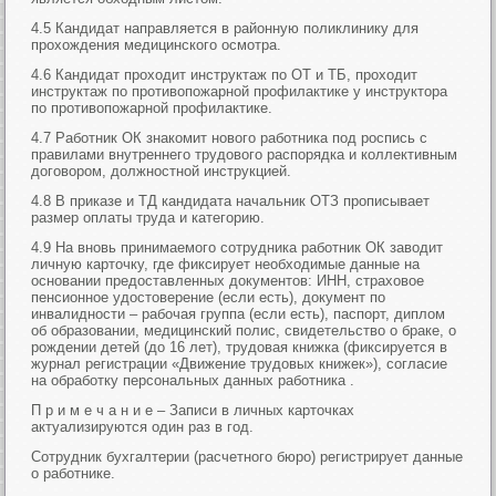
4.5 Кандидат направляется в районную поликлинику для
прохождения медицинского осмотра.
4.6 Кандидат проходит инструктаж по ОТ и ТБ, проходит
инструктаж по противопожарной профилактике у инструктора
по противопожарной профилактике.
4.7 Работник ОК знакомит нового работника под роспись с
правилами внутреннего трудового распорядка и коллективным
договором, должностной инструкцией.
4.8 В приказе и ТД кандидата начальник ОТЗ прописывает
размер оплаты труда и категорию.
4.9 На вновь принимаемого сотрудника работник ОК заводит
личную карточку, где фиксирует необходимые данные на
основании предоставленных документов: ИНН, страховое
пенсионное удостоверение (если есть), документ по
инвалидности – рабочая группа (если есть), паспорт, диплом
об образовании, медицинский полис, свидетельство о браке, о
рождении детей (до 16 лет), трудовая книжка (фиксируется в
журнал регистрации «Движение трудовых книжек»), согласие
на обработку персональных данных работника .
П р и м е ч а н и е – Записи в личных карточках
актуализируются один раз в год.
Сотрудник бухгалтерии (расчетного бюро) регистрирует данные
о работнике.