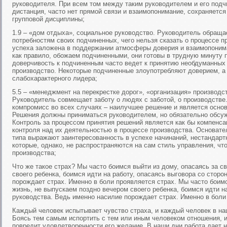
руководителя. При всем том между таким руководителем и его под
дистанция, часто нет прямой связи и взаимопонимание, сохраняетс
групповой дисциплины;
1.9 – «дом отдыха», социальное руководство. Руководитель обраща
потребностям своих подчиненных, чего нельзя сказать о процессе пр
успеха заложена в поддержании атмосферы доверия и взаимопонима
как правило, обожаем подчиненными, они готовы в трудную минуту
доверчивость к подчиненным часто ведет к принятию необдуманных 
производство. Некоторые подчиненные злоупотребляют доверием, а
слабохарактерного лидера;
5.5 – «менеджмент на перекрестке дорог», «организация» производс
Руководитель совмещает заботу о людях с заботой, о производстве
компромисс во всех случаях – наилучшее решение и является основ
Решения должны приниматься руководителем, но обязательно обсу
Контроль за процессом принятия решений является как бы компенса
контроля над их деятельностью в процессе производства. Основате
типа выражают заинтересованность в успехе начинаний, нестандар
которые, однако, не распространяются на сам стиль управления, чт
производства;
Что же такое страх? Мы часто боимся выйти из дому, опасаясь за с
своего ребенка, боимся идти на работу, опасаясь выговора со стор
порождает страх. Именно в боли проявляется страх. Мы часто боимс
жизнь, не выпускаем поздно вечером своего ребенка, боимся идти н
руководства. Ведь именно насилие порождает страх. Именно в боли
Каждый человек испытывает чувство страха, и каждый человек в наш
Боясь тем самым испортить с тем или иным человеком отношения, и
повредит удовлетворенности его желание. В наши дни работа дает 