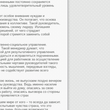
чиненными постоянно сохраняется
я лишь удовлетворительный уровень
ет особое внимание нуждам и
оизводства. Он полагает, что основа
ния в коллективе. Такой руководитель,
 помочь своему лидеру. Излишняя
решений, от чего страдает
 порой стремятся заменить собой
твенно-социальное управление.
. Такой менеджер думает, что
ой для результативного управления.
ждаться и исправляться подчиненными.
цией для работников за осуществление
льными чертами руководителей такого
тность мышления, передовые взгляды,
о не содействует развитию всего
вою жизнь, не выпускаем поздно вечером
оны руководства. Ведь именно насилие
я выйти из дому, опасаясь за свою
а работу, опасаясь выговора со стороны
 проявляется страх
ем мире от кого – то всегда да зависит.
спытывая чувства страха, что это
нам очень большие возможности,