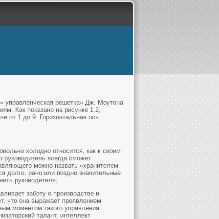
 « управленческая решетка» Дж. Моутона
ям. Как показано на рисунке 1.2,
е от 1 до 9. Горизонтальная ось
овольно холодно относится, как к своим
то руководитель всегда сможет
правляющего можно назвать «хранителем
я долго, рано или поздно значительные
нить руководителя;
авливает заботу о производстве и
ет, что она выражает проявлением
вным моментом такого управления
низаторский талант, интеллект