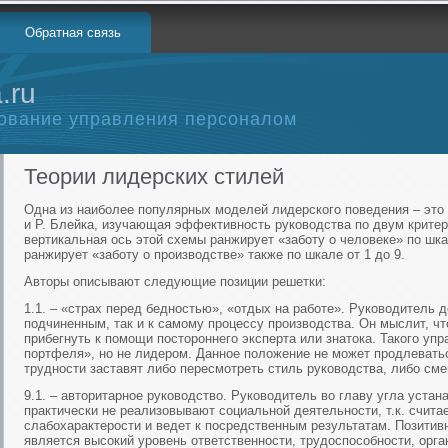
Обратная связь
.ru
ование управления персоналом
Теории лидерских стилей
Одна из наиболее популярных моделей лидерского поведения – это
и Р. Блейка, изучающая эффективность руководства по двум критери
вертикальная ось этой схемы ранжирует «заботу о человеке» по шкал
ранжирует «заботу о производстве» также по шкале от 1 до 9.
Авторы описывают следующие позиции решетки:
1.1. – «страх перед бедностью», «отдых на работе». Руководитель д
подчиненным, так и к самому процессу производства. Он мыслит, ч
прибегнуть к помощи постороннего эксперта или знатока. Такого у
портфеля», но не лидером. Данное положение не может продлеватьс
трудности заставят либо пересмотреть стиль руководства, либо сме
9.1. – авторитарное руководство. Руководитель во главу угла устан
практически не реализовывают социальной деятельности, т.к. счита
слабохарактерости и ведет к посредственным результатам. Позити
является высокий уровень ответственности, трудоспособности, орга