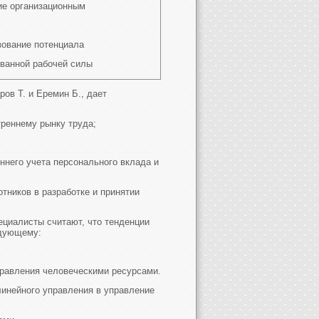
ие организационным
зование потенциала
ванной рабочей силы
ов Т. и Еремин Б., дает
треннему рынку труда;
ннего учета персонального вклада и
тников в разработке и принятии
ециалисты считают, что тенденции
едующему:
правления человеческими ресурсами.
инейного управления в управление