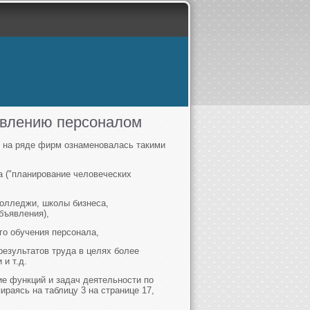
авлению персоналом
в на ряде фирм ознаменовалась такими
а ("планирование человеческих
колледжи, школы бизнеса,
бъявления),
о обучения персонала,
езультатов труда в целях более
и т.д.
е функций и задач деятельности по
раясь на таблицу 3 на странице 17,