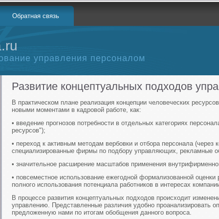
Обратная связь
.ru
ование управления персоналом
Развитие концептуальных подходов упр
В практическом плане реализация концепции человеческих ресурсо
новыми моментами в кадровой работе, как:
• введение прогнозов потребности в отдельных категориях персонал
ресурсов");
• переход к активным методам вербовки и отбора персонала (через 
специализированные фирмы по подбору управляющих, рекламные о
• значительное расширение масштабов применения внутрифирменног
• повсеместное использование ежегодной формализованной оценки р
полного использования потенциала работников в интересах компании 
В процессе развития концептуальных подходов происходит изменени
управлению. Представленные различия удобно проанализировать опи
предложенную нами по итогам обобщения данного вопроса.