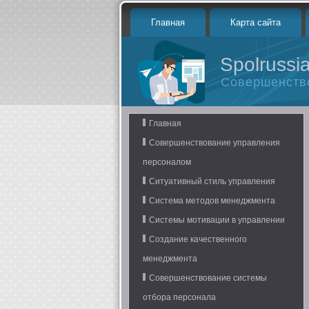
Главная
Карта сайта
Spolrussia
Совершенств
Главная
Совершенствование управления
персоналом
Ситуативный стиль управления
Система методов менеджмента
Системы мотивации в управлении
Создание качественного
менеджмента
Совершенствование системы
отбора персонала