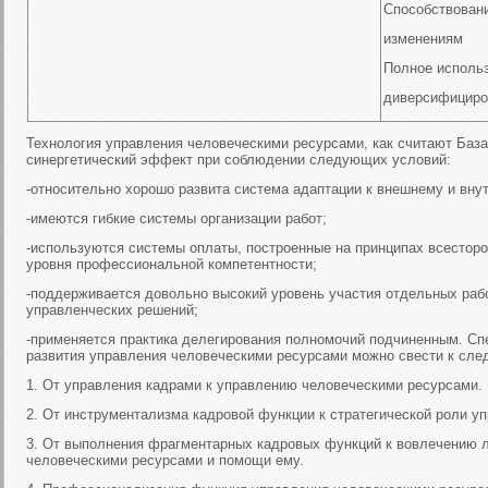
Способствован
изменениям
Полное исполь
диверсифициро
Технология управления человеческими ресурсами, как считают Базар
синергетический эффект при соблюдении следующих условий:
-относительно хорошо развита система адаптации к внешнему и вну
-имеются гибкие системы организации работ;
-используются системы оплаты, построенные на принципах всесторо
уровня профессиональной компетентности;
-поддерживается довольно высокий уровень участия отдельных рабо
управленческих решений;
-применяется практика делегирования полномочий подчиненным. Сп
развития управления человеческими ресурсами можно свести к сл
1. От управления кадрами к управлению человеческими ресурсами.
2. От инструментализма кадровой функции к стратегической роли у
3. От выполнения фрагментарных кадровых функций к вовлечению л
человеческими ресурсами и помощи ему.