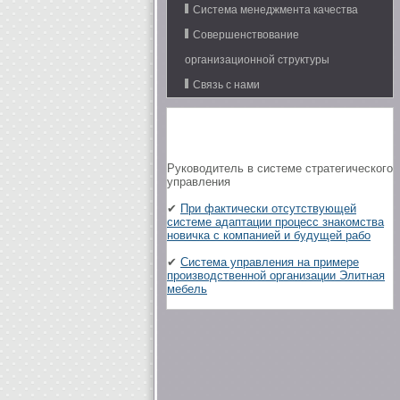
Система менеджмента качества
Совершенствование
организационной структуры
Связь с нами
Руководитель в системе стратегического
управления
✔
При фактически отсутствующей
системе адаптации процесс знакомства
новичка с компанией и будущей рабо
✔
Система управления на примере
производственной организации Элитная
мебель