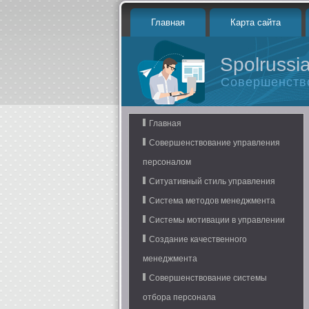
Главная
Карта сайта
Spolrussia
Совершенств
Главная
Совершенствование управления
персоналом
Ситуативный стиль управления
Система методов менеджмента
Системы мотивации в управлении
Создание качественного
менеджмента
Совершенствование системы
отбора персонала