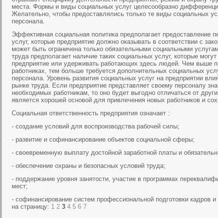
места. Формы и виды социальных услуг целесообразно дифференцир
Желательно, чтобы предоставлялись только те виды социальных ус
персонала.
Эффективная социальная политика предполагает предоставление п
услуг, которые предприятие должно оказывать в соответствии с зак
может быть ограничена только обязательными социальными услугам
труда предполагает наличие таких социальных услуг, которые могут
предприятие или удерживать работающих здесь людей. Чем выше п
работниках, тем больше требуется дополнительных социальных усл
персонала. Уровень развития социальных услуг на предприятии вли
рынке труда. Если предприятие представляет своему персоналу зн
необходимых работникам, то оно будет выгодно отличаться от други
является хорошей основой для привлечения новых работников и со
Социальная ответственность предприятия означает :
- создание условий для воспроизводства рабочей силы;
- развитие и софинансирование объектов социальной сферы;
- своевременную выплату достойной заработной платы и обязатель
- обеспечение охраны и безопасных условий труда;
- поддержание уровня занятости, участие в программах переквалиф
мест;
- софинансирование систем профессиональной подготовки кадров и
на страницу:
1
2
3
4
5
6
7