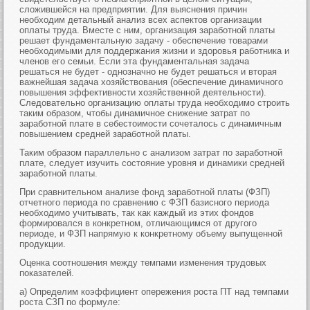
сложившейся на предприятии. Для выяснения причин
необходим детальный анализ всех аспектов организации
оплаты труда. Вместе с ним, организация заработной платы
решает фундаментальную задачу - обеспечение товарами
необходимыми для поддержания жизни и здоровья работника и
членов его семьи. Если эта фундаментальная задача
решаться не будет - однозначно не будет решаться и вторая
важнейшая задача хозяйствования (обеспечение динамичного
повышения эффективности хозяйственной деятельности).
Следовательно организацию оплаты труда необходимо строить
таким образом, чтобы динамичное снижение затрат по
заработной плате в себестоимости сочеталось с динамичным
повышением средней заработной платы.
Таким образом параллельно с анализом затрат по заработной
плате, следует изучить состояние уровня и динамики средней
заработной платы.
При сравнительном анализе фонд заработной платы (ФЗП)
отчетного периода по сравнению с ФЗП базисного периода
необходимо учитывать, так как каждый из этих фондов
формировался в конкретном, отличающимся от другого
периоде, и ФЗП напрямую к конкретному объему выпущенной
продукции.
Оценка соотношения между темпами изменения трудовых
показателей.
а) Определим коэффициент опережения роста ПТ над темпами
роста СЗП по формуле: