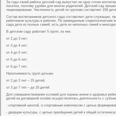
За годы своей работы детский сад выпустил не одну сотню воспитан
поселка, поэтому удобен для многих родителей. Детский сад проше
лицензирование. Численность детей по группам составляет 158 дете
Состав воспитанников детского сада составляют дети служащих, пр
работников культуры и рабочих. По проведенным социологическим 
сада дети из полных семей, есть дети из неполных семей и многоде
В детском саду работает 5 групп, из них:
от 2 до 3 лет;
от 3 до 4 лет;
от 4 до 5 лет;
от 5 до 6 лет;
от 6 до 7 лет.
Наполняемость групп детьми:
от 2 до 3 лет – 15 детей;
от 3 до 7 лет – до 20 детей.
Для совершенствования условий для охраны жизни и здоровья ребен
детей на договорной основе осуществлялась деятельность с субъек
- спортивной школой, и спортивным комплексом с целью формирован
- дворцом культуры, с целью приобщения детей к общей эстетическо