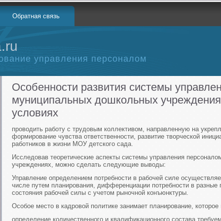
Обратная связь
.ru
ование управления персоналом
Особенности развития системы управле
муниципальных дошкольных учреждения
условиях
проводить работу с трудовым коллективом, направленную на укреп
формирование чувства ответственности, развитие творческой иници
работников в жизни МОУ детского сада.
Исследовав теоретические аспекты системы управления персонало
учреждениях, можно сделать следующие выводы:
Управление определением потребности в рабочей силе осуществляе
числе путем планирования, дифференциации потребности в разные 
состояния рабочей силы с учетом рыночной конъюнктуры.
Особое место в кадровой политике занимает планирование, которое 
определение количественного и квалификационного состава требуем