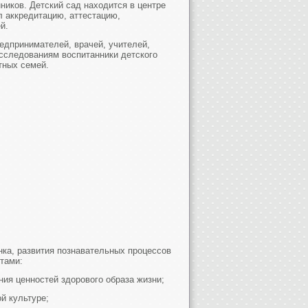
ников. Детский сад находится в центре
л аккредитацию, аттестацию,
й.
едпринимателей, врачей, учителей,
исследованиям воспитанники детского
тных семей.
ка, развития познавательных процессов
тами:
ия ценностей здорового образа жизни;
й культуре;