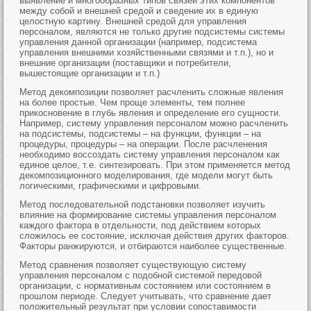
выявление и многообразных типов связей этих компонентов
между собой и внешней средой и сведение их в единую
целостную картину. Внешней средой для управления
персоналом, являются не только другие подсистемы системы
управления данной организации (например, подсистема
управления внешними хозяйственными связями и т.п.), но и
внешние организации (поставщики и потребители,
вышестоящие организации и т.п.)
Метод декомпозиции позволяет расчленить сложные явления
на более простые. Чем проще элементы, тем полнее
прикосновение в глубь явления и определение его сущности.
Например, систему управления персоналом можно расчленить
на подсистемы, подсистемы – на функции, функции – на
процедуры, процедуры – на операции. После расчленения
необходимо воссоздать систему управления персоналом как
единое целое, т.е. синтезировать. При этом применяется метод
декомпозиционного моделирования, где модели могут быть
логическими, графическими и цифровыми.
Метод последовательной подстановки позволяет изучить
влияние на формирование системы управления персоналом
каждого фактора в отдельности, под действием которых
сложилось ее состояние, исключая действия других факторов.
Факторы ранжируются, и отбираются наиболее существенные.
Метод сравнения позволяет существующую систему
управления персоналом с подобной системой передовой
организации, с нормативным состоянием или состоянием в
прошлом периоде. Следует учитывать, что сравнение дает
положительный результат при условии сопоставимости