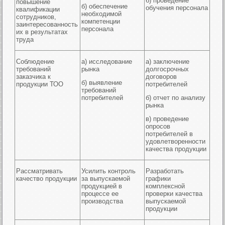
б) проведение
повышение
б) обеспечение
обучения персонала
квалификации
необходимой
сотрудников,
компетенции
заинтересованность
персонала
их в результатах
труда
Соблюдение
а) исследование
а) заключение
требований
рынка
долгосрочных
заказчика к
договоров
б) выявление
продукции ТОО
потребителей
требований
потребителей
б) отчет по анализу
рынка
в) проведение
опросов
потребителей в
удовлетворенности
качества продукции
Рассматривать
Усилить контроль
Разработать
качество продукции
за выпускаемой
графики
продукцией в
комплексной
процессе ее
проверки качества
производства
выпускаемой
продукции