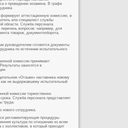
са о проведении экзамена. В графе
удника.
 формирует аттестационную комиссию, в
дитель или специалист службы
ой области. Служба персонала
 перечень вопросов: например, для
ента товаров, документооборота,
ным руководителем готовятся документы
трудника по истечении испытательного
ционной комиссии принимают
 Результаты заносятся в
ции.
ицательном «Отзыве» наставника новому
и как не выдержавшему испытательный
онной комиссии торжественно
 срока. Служба персонала представляет
ы труда.
 нового сотрудника.
 все регламентирующие процедуры
ренняя культура по отношению ко всем
 с коллективом, в который приходит