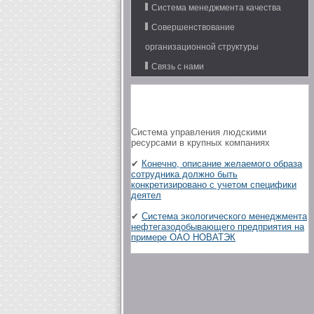
Система менеджмента качества
Совершенствование
организационной структуры
Связь с нами
Система управления людскими
ресурсами в крупных компаниях
✔
Конечно, описание желаемого образа
сотрудника должно быть
конкретизировано с учетом специфики
деятел
✔
Система экологического менеджмента
нефтегазодобывающего предприятия на
примере ОАО НОВАТЭК