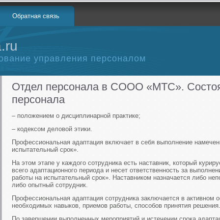
Обратная связь
.ru
ование управления персоналом
Отдел персонала в СООО «МТС». Состо
персонала
– положением о дисциплинарной практике;
– кодексом деловой этики.
Профессиональная адаптация включает в себя выполнение намеченн
испытательный срок».
На этом этапе у каждого сотрудника есть наставник, который курир
всего адаптационного периода и несет ответственность за выполне
работы на испытательный срок». Наставником назначается либо неп
либо опытный сотрудник.
Профессиональная адаптация сотрудника заключается в активном о
необходимых навыков, приемов работы, способов принятия решения
По завершении выполненных мероприятий и истечении срока адапта