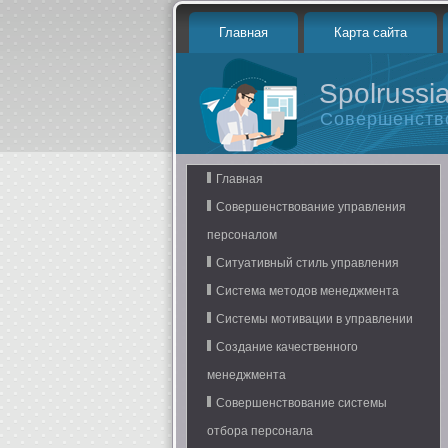
Главная
Карта сайта
Spolrussia
Совершенств
Главная
Совершенствование управления
персоналом
Ситуативный стиль управления
Система методов менеджмента
Системы мотивации в управлении
Создание качественного
менеджмента
Совершенствование системы
отбора персонала