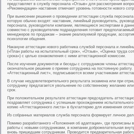
представляет в службу персонала «Отзыв» для рассмотрения вопро
«Рекомендации» наставник отмечает уровень готовности нового сотр
При вынесении решения о проведении аттестации служба персонала
которую обычно входят: наставник, линейный руководитель, руково
персонала, руководители компании, являющиеся экспертами в данн
совместно с руководителем подразделения готовит предполагаемый
менеджеров по продажам – знание реализуемой продукции, ассортим
психологии общения.
Накануне аттестации нового работника службой персонала и линей
(«План работы на испытательный срок», «Отзыв», «Оценка труда со
срока») с целью ознакомления с ними аттестационной комиссии.
После изучения документов и беседы с сотрудником члены аттеста
окончательное решение о приеме сотрудника на постоянную работу.
«Аттестационный лист», подписываются всеми участниками аттеста
В случае неудовлетворительного результата экзамена или при отр
сотруднику предлагается увольнение по собственному желанию ил
срок.
При положительном результате аттестации председатель аттестаци
поздравляет сотрудника с успешным прохождением испытательного
копию «Аттестационного листа» в бухгалтерию для изменения оплат
Из собранных материалов служба персонала формирует личное дело
Помимо разработанного «Положения об адаптации», где прописаны
работы с новыми сотрудниками, в компании доброжелательная внут
вновь пришедшим сотрудникам. Проводится предварительная работа