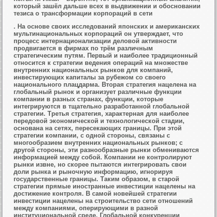
который зашёл дальше всех в выдвижении и обосновании
тезиса о трансформации корпораций в сети
. На основе своих исследований японских и американских
мультинациональных корпораций он утверждает, что
процесс интернационализации деловой активности
продвигается в фирмах по трём различным
стратегическим путям. Первый и наиболее традиционный
относится к стратегии ведения операций на множестве
внутренних национальных рынков для компаний,
инвестирующих капиталы за рубежом со своего
национального плацдарма. Вторая стратегия нацелена на
глобальный рынок и организует различные функции
компании в разных странах, функции, которые
интегрируются в тщательно разработанной глобальной
стратегии. Третья стратегия, характерная для наиболее
передовой экономической и технологической стадии,
основана на сетях, пересекающих границы. При этой
стратегии компании, с одной стороны, связаны с
многообразием внутренних национальных рынков; с
другой стороны, эти разнообразные рынки обмениваются
информацией между собой. Компании не контролируют
рынки извне, но скорее пытаются интегрировать свои
доли рынка и рыночную информацию, игнорируя
государственные границы. Таким образом, в старой
стратегии прямые иностранные инвестиции нацелены на
достижение контроля. В самой новейшей стратегии
инвестиции нацелены на строительство сети отношений
между компаниями, оперирующими в разной
институциональной среде. Глобальной конкуренции