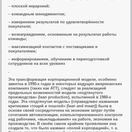
–
плоской иерархией;
–
командным менеджментом;
–
измерением результатов по удовлетворённости
покупателя;
–
вознаграждением, основанным на результатах работы
команды;
–
максимизацией контактов с поставщиками и
покупателями;
–
информированием, обучением и переподготовкой
сотрудников на всех уровнях
.
Эта трансформация корпорационной модели, особенно
заметна в 1990-х годах в некоторых ведущих американских
компаниях (таких как АТТ), следует за реализацией
предельных возможностей модели «подтянутого
производства» (lean production), испытанной в 1980-х
годах. Эта «подтянутая модель» (справедливо названная
критиками «тощей и пошлой» (lean and mean)) была в
основе своей сосредоточена на экономии затрат путём
сочетания автоматизации, компьютеризованного контроля
над рабочими, «выкладывания» на работе, экономии на
производстве. В своём самом крайнем проявлении она
создала то, что было названо «полой корпорацией», т. е.