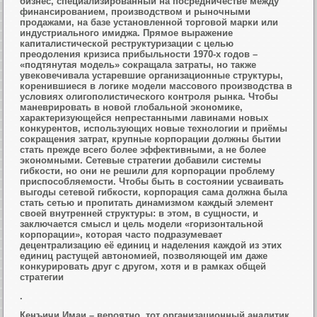
бизнес, специализированный на посредничестве между
финансированием, производством и рыночными
продажами, на базе установленной торговой марки или
индустриального имиджа. Прямое выражение
капиталистической реструктуризации с целью
преодоления кризиса прибыльности 1970-х годов –
«подтянутая модель» сокращала затраты, но также
увековечивала устаревшие организационные структуры,
коренившиеся в логике модели массового производства в
условиях олигополистического контроля рынка. Чтобы
маневрировать в новой глобальной экономике,
характеризующейся непрестанными лавинами новых
конкурентов, использующих новые технологии и приёмы
сокращения затрат, крупные корпорации должны бытии
стать прежде всего более эффективными, а не более
экономными. Сетевые стратегии добавили системы
гибкости, но они не решили для корпорации проблему
приспособляемости. Чтобы быть в состоянии усваивать
выгоды сетевой гибкости, корпорация сама должна была
стать сетью и пропитать динамизмом каждый элемент
своей внутренней структуры: в этом, в сущности, и
заключается смысл и цель модели «горизонтальной
корпорации», которая часто подразумевает
децентрализацию её единиц и наделения каждой из этих
единиц растущей автономией, позволяющей им даже
конкурировать друг с другом, хотя и в рамках общей
стратегии
.
Кенъичи Имаи – вероятно, тот организационный аналитик,