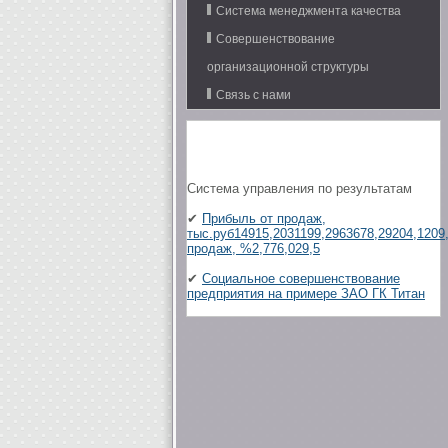
Система менеджмента качества
Совершенствование
организационной структуры
Связь с нами
Система управления по результатам
✔
Прибыль от продаж,
тыс.руб14915,2031199,2963678,29204,1209
продаж, %2,776,029,5
✔
Социальное совершенствование
предприятия на примере ЗАО ГК Титан