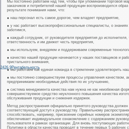
Мы постоянно работаем над тем, чтобы при упоминании торговой м
заказчиков и потребителей нашей продукции воспроизводился образ
результате понимания нами, что:
● наш персонал есть самое дорогое, чем владеет предприятие,
● у нас работают высокопрофессиональные специалисты, о знаниях
заботимся,
● каждый сотрудник, от руководителя предприятия до исполнителя,
ответственность и им движет честь предприятия,
● мы используем, внедряем и поддерживаем современные технолог
● качество нашей продукции начинается у наших поставщиков и раб
пристального внимания,
,2426,9Рентабельность
● мы работаем как единая команда в стремлении удовлетворить наш
● мы постоянно совершенствуем процессы управления качеством, а
предпринимаем необходимые действия по их улучшению,
● система менеджмента качества нам нужна не как неизбежная форм
совершенствуемое средство неуклонного повышения качества изгото
обслуживания продукции и снижения издержек.
Метод распространения официально принятого руководства должен 
соответствующий доступ к руководству. Правильному распростран
способствовать, например, присвоение серийных номеров экземпля
обеспечивает индивидуальное ознакомление с содержанием руково
пользователя в рамках организации. Для вновь поступающих работ
Политики в области качества проводят в течение первых 5 рабочих 