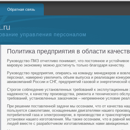
Обратная связь
.ru
ование управления персоналом
Политика предприятия в области качест
Руководство ПМЗ отчетливо понимает, что постоянное и устойчивое 
мировую экономику можно достигнуть только благодаря качеству.
Руководство предприятия, опираясь на команду менеджеров и вовл
персонал, намерено увеличить объем выпуска и реализации конкур
авиакомпаний России и СНГ, предприятий газовой и энергетической 
Строгое соблюдение установленных требований к эксплутационным 
надежности, к качеству производства, ремонта и технического обсл
требований, установленных заказчиком – непременное условие реал
При решении поставленной задачи мы осознаем, что от качества наш
пользуется самолетами, оснащенными двигателями нашего производ
потребителей газа и электроэнергии, в производстве и транспортир
установки нашего изготовления. Мы также осознаем, что в равной м
людей вместе с разработчиком изготавливаемых нами авиационных 