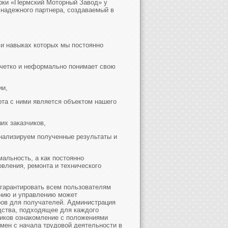
арки «Пермский Моторный Завод» у
 надежного партнера, создаваемый в
 и навыках которых мы постоянно
 четко и неформально понимает свою
ии,
ота с ними является объектом нашего
их заказчиков,
нализируем полученные результаты и
альность, а как постоянно
вления, ремонта и технического
гарантировать всем пользователям
ению и управлению может
ров для получателей. Администрация
дства, подходящее для каждого
ников ознакомление с положениями
смен с начала трудовой деятельности в