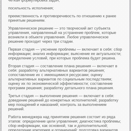
четкая формулировка задач;
посильность исполнения;
преемственность и противоречивость по отношению к ранее
принятым решениям.
Управленческое решение — это творческий акт субъекта
управления, направленный на устранение проблем, которые
возникли в объекте управления. Любое управленческое
решение проходит через три стадии.
Первая стадия — уяснение проблемы — включает в себя: сбор
информации; анализ информации; выяснение ее актуальности;
определение условий, при которых проблема будет решена.
Вторая стадия — составление плана решения — включает в
себя: разработку альтернативных вариантов решения;
сопоставление их с имеющимися ресурсами; оценку
альтернативных вариантов по социальным последствиям;
оценку их по экономической эффективности; составление
программ решения; разработку детального плана решения.
Третья стадия — выполнение решения — включает в себя:
доведение решений до конкретных исполнителей; разработку
мер поощрений и наказаний; контроль за выполнением
решений.
Работа менеджера над принятием решения состоит из ряда
этапов: определение цели управления; диагностика проблемы;
сбор информации, как основной, так и дополнительной;
определение критериев и ограничений; подготовка вариантов