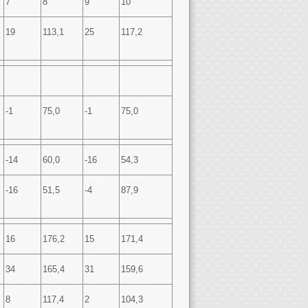
7
8
9
10
19
113,1
25
117,2
-1
75,0
-1
75,0
-14
60,0
-16
54,3
-16
51,5
-4
87,9
16
176,2
15
171,4
34
165,4
31
159,6
8
117,4
2
104,3