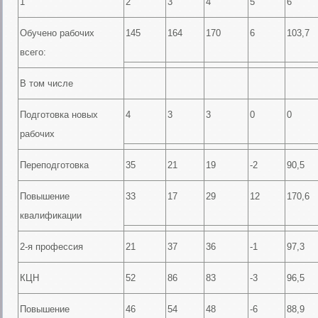
1
2
3
4
5
6
Обучено рабочих
145
164
170
6
103,7
всего:
В том числе
Подготовка новых
4
3
3
0
0
рабочих
Переподготовка
35
21
19
-2
90,5
Повышение
33
17
29
12
170,6
квалификации
2-я профессия
21
37
36
-1
97,3
КЦН
52
86
83
-3
96,5
Повышение
46
54
48
-6
88,9