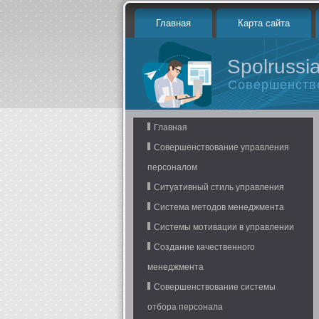
Главная
Карта сайта
Spolrussia
Совершенств
Главная
Совершенствование управления
персоналом
Ситуативный стиль управления
Система методов менеджмента
Системы мотивации в управлении
Создание качественного
менеджмента
Совершенствование системы
отбора персонала