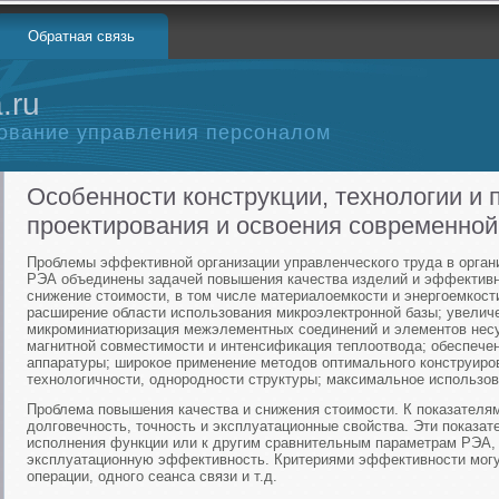
Обратная связь
.ru
ование управления персоналом
Особенности конструкции, технологии и
проектирования и освоения современно
Проблемы эффективной организации управленческого труда в орган
РЭА объединены задачей повышения качества изделий и эффективно
снижение стоимости, в том числе материалоемкости и энергоемкост
расширение области использования микроэлектронной базы; увеличе
микроминиатюризация межэлементных соединений и элементов несу
магнитной совместимости и интенсификация теплоотвода; обеспечен
аппаратуры; широкое применение методов оптимального конструиро
технологичности, однородности структуры; максимальное использов
Проблема повышения качества и снижения стоимости. К показателям
долговечность, точность и эксплуатационные свойства. Эти показат
исполнения функции или к другим сравнительным параметрам РЭА,
эксплуатационную эффективность. Критериями эффективности могу
операции, одного сеанса связи и т.д.