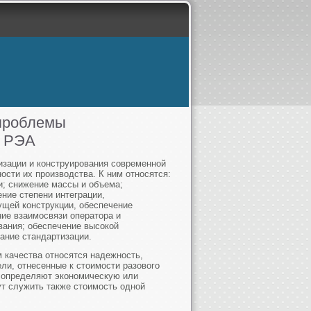
 проблемы
й РЭА
изации и конструирования современной
сти их производства. К ним относятся:
и; снижение массы и объема;
ние степени интеграции,
щей конструкции, обеспечение
ие взаимосвязи оператора и
вания; обеспечение высокой
ание стандартизации.
 качества относятся надежность,
ели, отнесенные к стоимости разового
 определяют экономическую или
т служить также стоимость одной