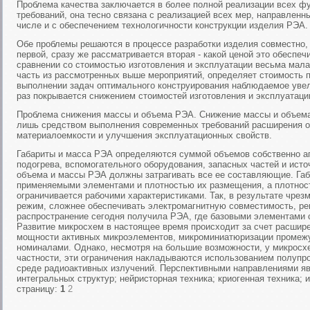
Проблема качества заключается в более полной реализации всех ф
требований, она тесно связана с реализацией всех мер, направленн
числе и с обеспечением технологичности конструкции изделия РЭА.
Обе проблемы решаются в процессе разработки изделия совместно, 
первой, сразу же рассматривается вторая - какой ценой это обеспеч
сравнении со стоимостью изготовления и эксплуатации весьма мала
часть из рассмотренных выше мероприятий, определяет стоимость 
выполнении задач оптимального конструирования наблюдаемое увел
раз покрывается снижением стоимостей изготовления и эксплуатаци
Проблема снижения массы и объема РЭА. Снижение массы и объема
лишь средством выполнения современных требований расширения о
материалоемкости и улучшения эксплуатационных свойств.
Габариты и масса РЭА определяются суммой объемов собственно ап
подогрева, вспомогательного оборудования, запасных частей и ист
объема и массы РЭА должны затрагивать все ее составляющие. Га
применяемыми элементами и плотностью их размещения, а плотнос
ограничивается рабочими характеристиками. Так, в результате чре
режим, сложнее обеспечивать электромагнитную совместимость, ре
распространение сегодня получила РЭА, где базовыми элементами 
Развитие микросхем в настоящее время происходит за счет расшире
мощности активных микроэлементов, микроминиатюризации промеж
номиналами. Однако, несмотря на большие возможности, у микросхе
частности, эти ограничения накладываются использованием полупро
среде радиоактивных излучений. Перспективными направлениями я
интегральных структур; нейристорная техника; криогенная техника; 
страницу:
1
2