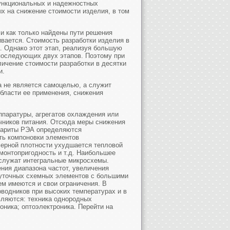
ункциональных и надежностных
ых на снижение стоимости изделия, в том
и как только найдены пути решения
ивается. Стоимость разработки изделия в
. Однако этот этап, реализуя большую
последующих двух этапов. Поэтому при
ичение стоимости разработки в десятки
и.
 не является самоцелью, а служит
бласти ее применения, снижения
паратуры, агрегатов охлаждения или
очников питания. Отсюда меры снижения
бариты РЭА определяются
ть компоновки элементов
змерной плотности ухудшается тепловой
монтопригодность и т.д. Наибольшее
служат интегральные микросхемы.
ния диапазона частот, увеличения
уточных схемных элементов с большими
м имеются и свои ограничения. В
водников при высоких температурах и в
вляются: техника однородных
ионика; оптоэлектроника. Перейти на