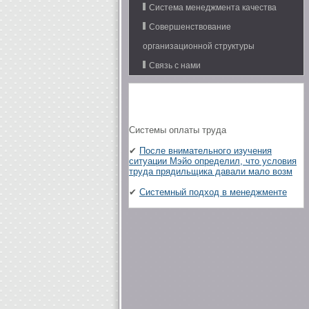
Система менеджмента качества
Совершенствование
организационной структуры
Связь с нами
Системы оплаты труда
✔
После внимательного изучения
ситуации Мэйо определил, что условия
труда прядильщика давали мало возм
✔
Системный подход в менеджменте