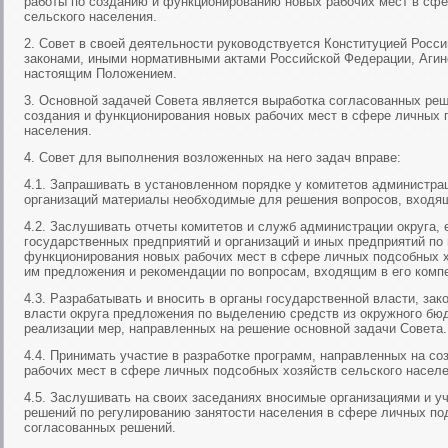
работы по созданию и функционированию новых рабочих мест в сфе
сельского населения.
2. Совет в своей деятельности руководствуется Конституцией Рос
законами, иными нормативными актами Российской Федерации, Агинс
настоящим Положением.
3. Основной задачей Совета является выработка согласованных ре
создания и функционирования новых рабочих мест в сфере личных 
населения.
4. Совет для выполнения возложенных на него задач вправе:
4.1. Запрашивать в установленном порядке у комитетов администра
организаций материалы необходимые для решения вопросов, входящ
4.2. Заслушивать отчеты комитетов и служб администрации округа,
государственных предприятий и организаций и иных предприятий по
функционирования новых рабочих мест в сфере личных подсобных х
им предложения и рекомендации по вопросам, входящим в его комп
4.3. Разрабатывать и вносить в органы государственной власти, за
власти округа предложения по выделению средств из окружного бюд
реализации мер, направленных на решение основной задачи Совета.
4.4. Принимать участие в разработке программ, направленных на с
рабочих мест в сфере личных подсобных хозяйств сельского населе
4.5. Заслушивать на своих заседаниях вносимые организациями и у
решений по регулированию занятости населения в сфере личных по
согласованных решений.