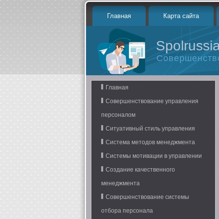
Главная
Карта сайта
Spolrussia
Совершенств
Главная
Совершенствование управления
персоналом
Ситуативный стиль управления
Система методов менеджмента
Системы мотивации в управлении
Создание качественного
менеджмента
Совершенствование системы
отбора персонала