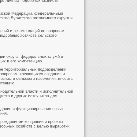
ре личных подсобных хозяйств
сийской Федерации, федеральными
кого Бурятского автономного округа и
шений и рекомендаций по вопросам
подсобных хозяйств сельского
ции округа, федеральных служб и
их в его компетенцию.
 ее территориальных подразделений,
 вопросам, касающихся создания и
озяйств сельского населения, вносить
етенцию.
конодательной власти и исполнительной
жета и других источников для
оздание и функционирование новых
ния.
чреждениями концепции и проекты
дсобных хозяйств с целью выработки