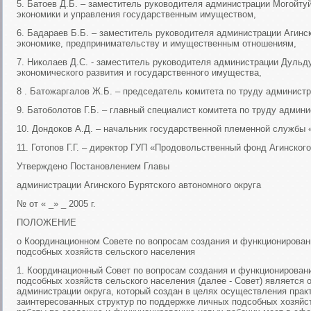
5. Батоев Д.Б. – заместитель руководителя администрации Могойту
экономики и управления государственным имуществом,
6. Бадараев Б.Б. – заместитель руководителя администрации Агинс
экономике, предпринимательству и имущественным отношениям,
7. Николаев Д.С. - заместитель руководителя администрации Дульд
экономического развития и государственного имущества,
8 . Батожаргалов Ж.Б. – председатель комитета по труду администр
9. Батоболотов Г.Б. – главный специалист комитета по труду админи
10. Дондоков А.Д. – начальник государственной племенной службы 
11. Готопов Г.Г. – директор ГУП «Продовольственный фонд Агинского
Утверждено Постановлением Главы
администрации Агинского Бурятского автономного округа
№ от « _» _ 2005 г.
ПОЛОЖЕНИЕ
о Координационном Совете по вопросам создания и функционирован
подсобных хозяйств сельского населения
1. Координационный Совет по вопросам создания и функционирован
подсобных хозяйств сельского населения (далее - Совет) является
администрации округа, который создан в целях осуществления прак
заинтересованных структур по поддержке личных подсобных хозяйс