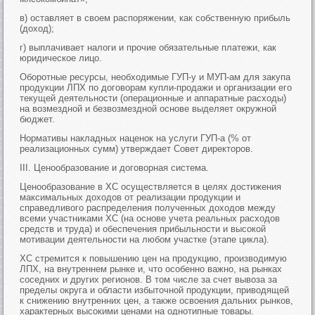
в) оставляет в своем распоряжении, как собственную прибыль
(доход);
г) выплачивает налоги и прочие обязательные платежи, как
юридическое лицо.
Оборотные ресурсы, необходимые ГУП-у и МУП-ам для закупа
продукции ЛПХ по договорам купли-продажи и организации его
текущей деятельности (операционные и аппаратные расходы)
на возмездной и безвозмездной основе выделяет окружной
бюджет.
Нормативы накладных наценок на услуги ГУП-а (% от
реализационных сумм) утверждает Совет директоров.
III. Ценообразование и договорная система.
Ценообразование в ХС осуществляется в целях достижения
максимальных доходов от реализации продукции и
справедливого распределения полученных доходов между
всеми участниками ХС (на основе учета реальных расходов
средств и труда) и обеспечения прибыльности и высокой
мотивации деятельности на любом участке (этапе цикла).
ХС стремится к повышению цен на продукцию, производимую
ЛПХ, на внутреннем рынке и, что особенно важно, на рынках
соседних и других регионов. В том числе за счет вывоза за
пределы округа и области избыточной продукции, приводящей
к снижению внутренних цен, а также освоения дальних рынков,
характерных высокими ценами на однотипные товары.