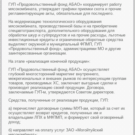
ГУП «Продовольственный фонд АБАО» координирует работу
мясокомбината, утверждает графики приемки скота и прочие
регламентирующие акты, обязательные для последнего.
На модернизацию технологического оборудования
мясокомбината, производственной базы и на приобретение
спецавтотранспорта, дополнительного оборудования для
обработки шкур и субпродуктов и на прочие расходы, льготные
инвестиционные кредиты и ограниченные оборотные средства
выделяют окружной и муниципальный ФПМП, ГУП
«Продовольственный фонд», администрациями МО и другие
заинтересованные организации.
На этапе «реализация конечной продукции»:
ГУП «Продовольственный фонд АБАО» осуществляет
глубокий многосторонний маркетинг внутреннего,
межрегиональных и внешних рынков по интересующим группам
товаров, производимых ХС, заключает выгодные сделки и
производит реализацию своей продукции. Договора,
заключаемые ГУП-м, утверждаются Советом директоров.
Средства, полученные от реализации продукции, ГУП:
а) перечисляет договорные суммы МУП-ам, который за счет их
осуществляет возврат кредитов, полученных им и
владельцами ЛПХ в МФПМП, и формируют свой оговоренный
доход;
б) направляет на оплату услуг ЗАО «Могойтуйский
мясокомбинат»;