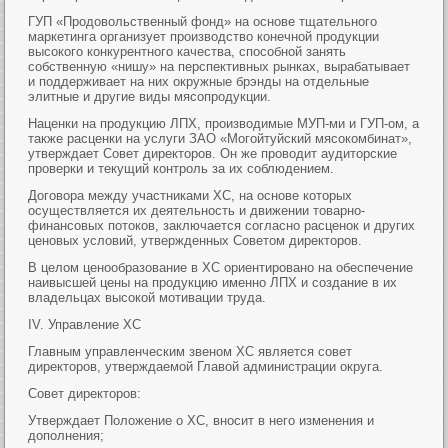
ГУП «Продовольственный фонд» на основе тщательного
маркетинга организует производство конечной продукции
высокого конкурентного качества, способной занять
собственную «нишу» на перспективных рынках, вырабатывает
и поддерживает на них окружные брэнды на отдельные
элитные и другие виды мясопродукции.
Наценки на продукцию ЛПХ, производимые МУП-ми и ГУП-ом, а
также расценки на услуги ЗАО «Могойтуйский мясокомбинат»,
утверждает Совет директоров. Он же проводит аудиторские
проверки и текущий контроль за их соблюдением.
Договора между участниками ХС, на основе которых
осуществляется их деятельность и движении товарно-
финансовых потоков, заключается согласно расценок и других
ценовых условий, утвержденных Советом директоров.
В целом ценообразование в ХС ориентировано на обеспечение
наивысшей цены на продукцию именно ЛПХ и создание в их
владельцах высокой мотивации труда.
IV. Управление ХС
Главным управленческим звеном ХС является совет
директоров, утверждаемой Главой администрации округа.
Совет директоров:
Утверждает Положение о ХС, вносит в него изменения и
дополнения;