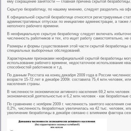
ему сокращение занятости — главная причина скрытой безработицы.
Скрытую безработицу, по нашему мнению, следует разделить на о
К официальной скрытой безработице относятся регистрируемые стат
административных отпусках по инициативе администрации, а также 
неполного рабочего времени.
В неофициальную скрытую безработицу следует включать избыточ
численность работников и тех, кто ищет работу самостоятельно, не
Размеры и формы существования этой части скрытой безработицы 
специальных выборочных обследований.
Характерными признаками неофициальной скрытой безработицы мог
использование рабочего времени, недостаточное использование к
способностей работников и т.д.
По данным Росстата на конец декабря 2009 года в России численнос
возрасте 15-72 лет в декабре 2009г. составила 75,4 млн.человек, и
населения страны.
В численности экономически активного населения 69,2 млн.человек
экономической деятельностью и 6,2 млн.человек - как безработные
По сравнению с ноябрем 2009 г. численность занятого населения сни
0,2%, численность безработных увеличилась на 42 тыс. человек, ил
увеличение безработицы в декабре связано с влиянием фактора сезон