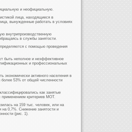
фициальную и неофициальную.
истикой лица, находящиеся в
лица, вынужденные работать в условиях
ную внутрипроизводственную
 обращаясь в службы занятости.
определяются с помощью проведения
ут быть неполное и неэффективное
валификационных и профессиональных
ть экономически активного населения в
ли более 53% от общей численности
 классифицировались как занятые
 с применением критериев МОТ.
зилась на 159 тыс. человек, или на
и на 0,7%. Снижение занятости и
ности (рис. 1).