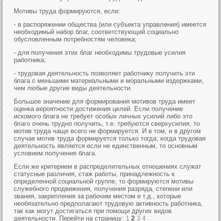
Мотивы труда формируются, если:
- в распоряжении общества (или субъекта управления) имеется
необходимый набор благ, соответствующий социально
обусловленным потребностям человека;
- для получения этих благ необходимы трудовые усилия
работника;
- трудовая деятельность позволяет работнику получить эти
блага с меньшими материальными и моральными издержками,
чем любые другие виды деятельности.
Большое значение для формирования мотивов труда имеет
оценка вероятности достижения целей. Если получение
искомого блага не требует особых личных усилий либо это
благо очень трудно получить, т.е. требуются сверхусилия, то
мотив труда чаще всего не формируется. И в том, и в другом
случае мотив труда формируется только тогда, когда трудовая
деятельность является если не единственным, то основным
условием получения блага.
Если же критерием в распределительных отношениях служат
статусные различия, стаж работы, принадлежность к
определенной социальной группе, то формируются мотивы
служебного продвижения, получения разряда, степени или
звания, закрепления за рабочим местом и т.д., которые
необязательно предполагают трудовую активность работника,
так как могут достигаться при помощи других видов
деятельности. Перейти на страницу:
1
2
3
4