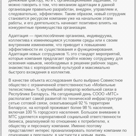
денежный фактор), но и с организационными задачами, то
можно говорить о том, что механизм адаптации в данной
организации правильно разработан, внедрен, управляем и,
следовательно, эффективен. Таким образом, новый сотрудник
становится ресурсом компании уже на начальном этапе
работы, и его деятельность начинает позитивно влиять на
конкурентные преимущества организации.
Адаптация — приспособление организма, индивидуума,
коллектива к изменяющимся условиям среды или к своим
внутренним изменениям, что приводит к повышению
эффективности их существования и функционирования.
Адаптация новых сотрудников ¾ это стандарт мероприятий,
которые компания предлагает пройти новому сотруднику для
освоения навыков, необходимых в решении рабочих задач,
знакомства с корпоративной культурой и максимально
быстрого вхождения в коллектив.
В качестве объекта исследования было выбрано Совместное
общество с ограниченной ответственностью «Мобильные
телесистемы» ¾ крупнейший оператор мобильной связи в
Республике Беларусь. На сегодняшний день СООО «МТС»
располагает самой развитой по технической инфраструктуре
сетью сотовой связи, охватывающей 92 % территории
Беларуси, на которой проживает более 98 % населения,
включая 100 % городского населения. Большое внимание в
МТС уделяется корпоративной социальной ответственности
бизнеса, реализуемой по отношению к потребителю, к
обществу и персоналу компании. Именно поэтому
представляет интерес проанализировать политику компании по
отношению к персоналу, в частности к новым, вновь