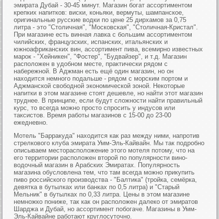
эмирата Дубай - 30-45 минут. Магазин богат ассортиментом
крепких напитков: виски, коньяки, вермуты, шампанское,
оригинальные русские водки по цене 25 дирхамов за 0,75
литра - это "Столичная", "Московская", "Столичная-Кристал".
При магазине есть винная лавка с большим ассортиментом
чилийских, французских, испанских, итальянских и
южноафриканских вин, ассортимент пива, всемирно известных
марок - "Хейникен", "Фостер", "Будвайзер", и т.д. Магазин
расположен в удобном месте, практически рядом с
набережной. В Аджман есть ещё один магазин, но он
находится немного подальше - рядом с морским портом и
Аджманской свободной экономической зоной. Некоторые
напитки в этом магазине стоят дешевле, но найти этот магазин
труднее. В принципе, если будут сложности найти правильный
курс, то всегда можно просто спросить у индусов или
таксистов. Время работы магазинов с 15-00 до 23-00
ежедневно.
Мотель "Барракуда" находится как раз между ними, напротив
стрелкового клуба эмирата Умм-Эль-Кайвайн. Мы так подробно
описываем месторасположение этого мотеля потому, что на
его территории расположен второй по популярности вино-
водочный магазин в Арабских Эмиратах. Популярность
магазина обусловлена тем, что там всегда можно прикупить
пиво российского производства - "Балтика" (тройка, семёрка,
девятка в бутылках или банках по 0,5 литра) и "Старый
Мельник" в бутылках по 0,33 литра. Цены в этом магазине
немножко пониже, так как он расположен далеко от эмиратов
Шарджа и Дубай, но ассортимент побогаче. Магазины в Умм-
Эль-Кайвайне работают круглосуточно.