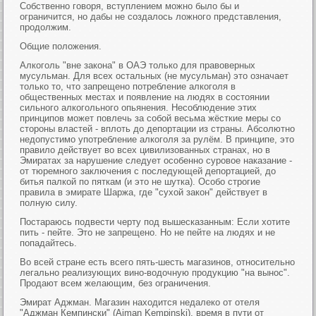
Собственно говоря, вступлением можно было бы и
ограничится, но дабы не создалось ложного представления,
продолжим.
Общие положения.
Алкоголь "вне закона" в ОАЭ только для правоверных
мусульман. Для всех остальных (не мусульман) это означает
только то, что запрещено потребление алкоголя в
общественных местах и появление на людях в состоянии
сильного алкогольного опьянения. Несоблюдение этих
принципов может повлечь за собой весьма жёсткие меры со
стороны властей - вплоть до депортации из страны. Абсолютно
недопустимо употребление алкоголя за рулём. В принципе, это
правило действует во всех цивилизованных странах, но в
Эмиратах за нарушение следует особенно суровое наказание -
от тюремного заключения с последующей депортацией, до
битья палкой по пяткам (и это не шутка). Особо строгие
правила в эмирате Шаржа, где "сухой закон" действует в
полную силу.
Постараюсь подвести черту под вышесказанным: Если хотите
пить - пейте. Это не запрещено. Но не пейте на людях и не
попадайтесь.
Во всей стране есть всего пять-шесть магазинов, относительно
легально реализующих вино-водочную продукцию "на вынос".
Продают всем желающим, без ограничения.
Эмират Аджман. Магазин находится недалеко от отеля
"Аджман Кемпински" (Ajman Kempinski), время в пути от