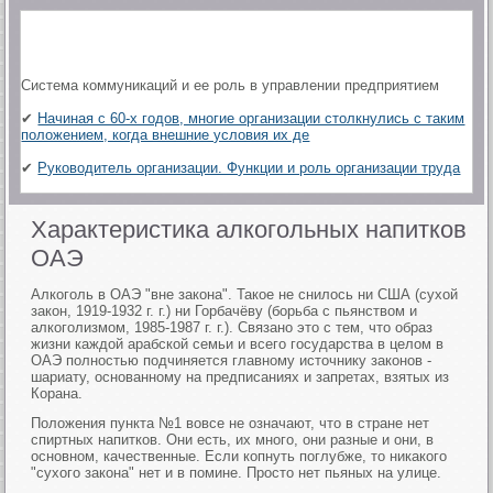
Система коммуникаций и ее роль в управлении предприятием
✔
Начиная с 60-х годов, многие организации столкнулись с таким
положением, когда внешние условия их де
✔
Руководитель организации. Функции и роль организации труда
Характеристика алкогольных напитков
ОАЭ
Алкоголь в ОАЭ "вне закона". Такое не снилось ни США (сухой
закон, 1919-1932 г. г.) ни Горбачёву (борьба с пьянством и
алкоголизмом, 1985-1987 г. г.). Связано это с тем, что образ
жизни каждой арабской семьи и всего государства в целом в
ОАЭ полностью подчиняется главному источнику законов -
шариату, основанному на предписаниях и запретах, взятых из
Корана.
Положения пункта №1 вовсе не означают, что в стране нет
спиртных напитков. Они есть, их много, они разные и они, в
основном, качественные. Если копнуть поглубже, то никакого
"сухого закона" нет и в помине. Просто нет пьяных на улице.