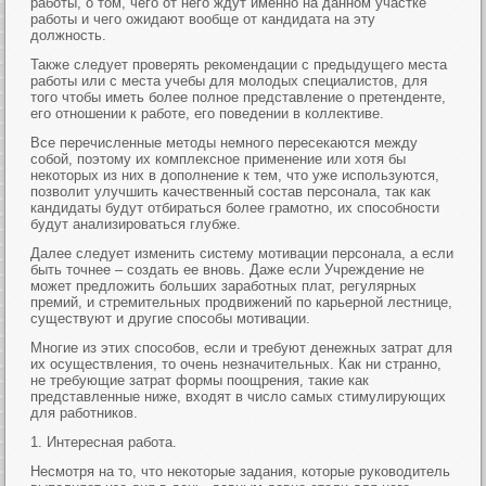
работы, о том, чего от него ждут именно на данном участке
работы и чего ожидают вообще от кандидата на эту
должность.
Также следует проверять рекомендации с предыдущего места
работы или с места учебы для молодых специалистов, для
того чтобы иметь более полное представление о претенденте,
его отношении к работе, его поведении в коллективе.
Все перечисленные методы немного пересекаются между
собой, поэтому их комплексное применение или хотя бы
некоторых из них в дополнение к тем, что уже используются,
позволит улучшить качественный состав персонала, так как
кандидаты будут отбираться более грамотно, их способности
будут анализироваться глубже.
Далее следует изменить систему мотивации персонала, а если
быть точнее – создать ее вновь. Даже если Учреждение не
может предложить больших заработных плат, регулярных
премий, и стремительных продвижений по карьерной лестнице,
существуют и другие способы мотивации.
Многие из этих способов, если и требуют денежных затрат для
их осуществления, то очень незначительных. Как ни странно,
не требующие затрат формы поощрения, такие как
представленные ниже, входят в число самых стимулирующих
для работников.
1. Интересная работа.
Несмотря на то, что некоторые задания, которые руководитель