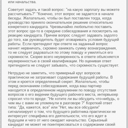
или начальства.
Советует задать и такой вопрос: "на какую зарплату вы можете
рассчитывать?" "Конечно, этот вопрос не задается в начале
беседы. Желательно, чтобы он был поставлен тогда, когда
руководство приняло окончательное решение относительно
конкретного кандидата. Чрезвычайно любопытно поставить
этот вопрос где-то в середине собеседования и посмотреть на
реакцию кандидата. Причем вопрос следует задавать задолго
до того, как руководитель будет оговаривать условия будущей
работы. Если претендент при ответе на заданный вопрос
начнет нервничать, скромно занижать сумму вознаграждения,
то не следует радоваться по этому поводу и умиляться его
скромности. Скорее всего неуверенность в ответе объясняется
неуверенностью в своей квалификации. Но оценивая ответ
претендента не следует забывать, что скромность существует.
Нетрудно не заметить, что примерный круг вопросов
практически не затрагивает содержания будущей работы. В
этом и кроется определенный секрет. Желательно, чтобы
перед окончанием собеседования, когда ваш партнер
находится в определенном недоумении по поводу отсутствия
вопросов о его видении будущего рабочего места, интервьюер
спросил что-то вроде: "Не хотите ли вы обсудить что-нибудь, о
чем мы с вами не упомянули в разговоре ?" Короткий ответ
типа: "Да, кажется, все" или "Нет, мы все обсудили"
сигнализирует о том, что будущего работника практически не
интересует специфика его деятельности, что его ждет в
будущем и чего от него ожидает начальство. Серьезный
кандидат не может не поинтересоваться о содержании своей