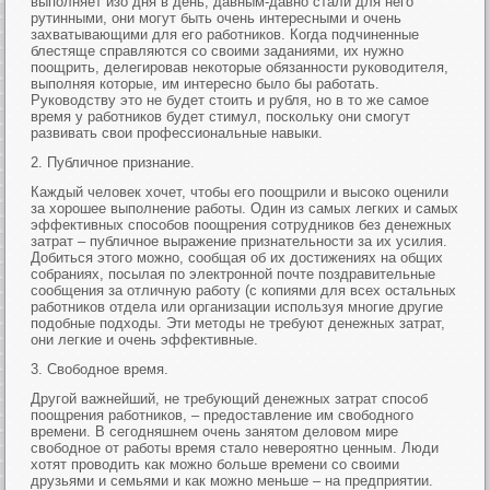
выполняет изо дня в день, давным-давно стали для него
рутинными, они могут быть очень интересными и очень
захватывающими для его работников. Когда подчиненные
блестяще справляются со своими заданиями, их нужно
поощрить, делегировав некоторые обязанности руководителя,
выполняя которые, им интересно было бы работать.
Руководству это не будет стоить и рубля, но в то же самое
время у работников будет стимул, поскольку они смогут
развивать свои профессиональные навыки.
2. Публичное признание.
Каждый человек хочет, чтобы его поощрили и высоко оценили
за хорошее выполнение работы. Один из самых легких и самых
эффективных способов поощрения сотрудников без денежных
затрат – публичное выражение признательности за их усилия.
Добиться этого можно, сообщая об их достижениях на общих
собраниях, посылая по электронной почте поздравительные
сообщения за отличную работу (с копиями для всех остальных
работников отдела или организации используя многие другие
подобные подходы. Эти методы не требуют денежных затрат,
они легкие и очень эффективные.
3. Свободное время.
Другой важнейший, не требующий денежных затрат способ
поощрения работников, – предоставление им свободного
времени. В сегодняшнем очень занятом деловом мире
свободное от работы время стало невероятно ценным. Люди
хотят проводить как можно больше времени со своими
друзьями и семьями и как можно меньше – на предприятии.