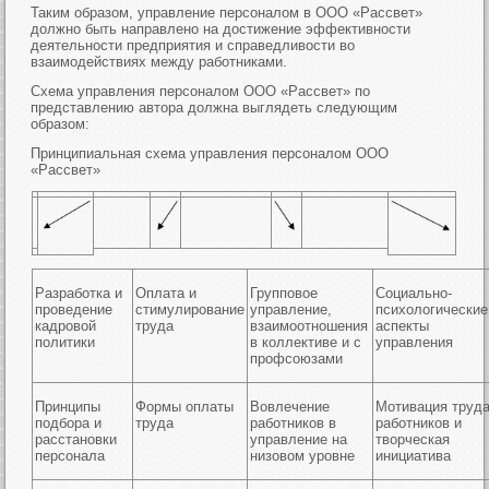
Таким образом, управление персоналом в ООО «Рассвет»
должно быть направлено на достижение эффективности
деятельности предприятия и справедливости во
взаимодействиях между работниками.
Схема управления персоналом ООО «Рассвет» по
представлению автора должна выглядеть следующим
образом:
Принципиальная схема управления персоналом ООО
«Рассвет»
Разработка и
Оплата и
Групповое
Социально-
проведение
стимулирование
управление,
психологические
кадровой
труда
взаимоотношения
аспекты
политики
в коллективе и с
управления
профсоюзами
Принципы
Формы оплаты
Вовлечение
Мотивация труд
подбора и
труда
работников в
работников и
расстановки
управление на
творческая
персонала
низовом уровне
инициатива