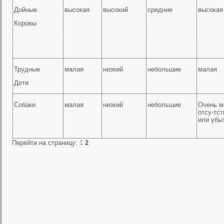
Дойные
высокая
высокий
средние
высокая
Коровы
Трудные
малая
низкий
небольшие
малая
Дети
Собаки
малая
низкий
небольшие
Очень м
отсу-тст
или убы
Перейти на страницу:
1
2