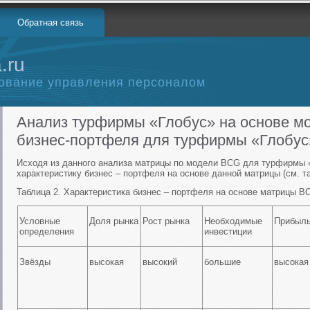
Обратная связь
.ru
ование управления персоналом
Анализ турфирмы «Глобус» на основе м
бизнес-портфеля для турфирмы «Глобус
Исходя из данного анализа матрицы по модели BCG для турфирмы «Г
характеристику бизнес – портфеля на основе данной матрицы (см. та
Таблица 2. Характеристика бизнес – портфеля на основе матрицы 
Условные
Доля рынка
Рост рынка
Необходимые
Прибыл
определения
инвестиции
Звёзды
высокая
высокий
большие
высокая