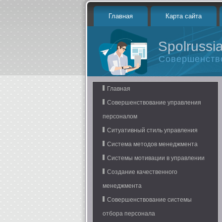
Главная
Карта сайта
Spolrussia
Совершенств
Главная
Совершенствование управления
персоналом
Ситуативный стиль управления
Система методов менеджмента
Системы мотивации в управлении
Создание качественного
менеджмента
Совершенствование системы
отбора персонала