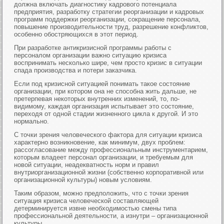
должна включать диагностику кадрового потенциала
предприятия, разработку стратегии реорганизации и кадровых
программ поддержки реорганизации, сокращение персонала,
повышение производительности труд, разрешение конфликтов,
особенно обостряющихся в этот период.
При разработке антикризисной программы работы с
персоналом организации важно ситуацию кризиса
воспринимать несколько шире, чем просто кризис в ситуации
спада производства и потери заказчика.
Если под кризисной ситуацией понимать такое состояние
организации, при котором она не способна жить дальше, не
претерпевая некоторых внутренних изменений, то, по-
видимому, каждая организация испытывает это состояние,
переходя от одной стадии жизненного цикла к другой. И это
нормально.
С точки зрения человеческого фактора для ситуации кризиса
характерно возникновение, как минимум, двух проблем:
рассогласование между профессиональным инструментарием,
которым владеет персонал организации, и требуемым для
новой ситуации, неадекватность норм и правил
внутриорганизационной жизни (собственно корпоративной или
организационной культуры) новым условиям.
Таким образом, можно предположить, что с точки зрения
ситуация кризиса человеческой составляющей
детерминируется извне необходимостью смены типа
профессиональной деятельности, а изнутри – организационной
культуры.