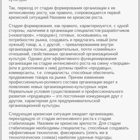
Так, переход от стадии формирования организации к ее
интенсивному росту, как правило, сопровождается первой
кризисной ситуацией Назовем ее кризисом роста.
Стадия формирования, как правило, характеризуется, с одной
стороны, наличием в организации специалистов-разработчиков
(«новаторов», «творцов»), готовых, основываясь на
потребностях рынка, создавать и предлагать новый (или
нужный) товар, а, с другой, – превалированием внутри
организации тесных, доверительных, почти «семейных»
отношений, свойственных органической организационной
культуре. Однако для эффективного функционирования
организации на стадии интенсивного роста на смену «творцам»
(или в дополнение к ним) должны прийти «продавцы»,
коммерсанты, т.е. специалисты, способные обеспечить
продвижение товара на рынке. Причем изменение
профессионально-ролевого состава организации ведет к
появлению новых организационно-культурных норм.
Нормальные условия существования и профессионального
развития «продавцов» – это постоянная конкуренция друг с
другом, характерная для предпринимательской
организационной культуры.
Следующая кризисная ситуация ожидает организацию,
переходящую от стадии интенсивного роста к стадии
стабилизации. Назовем ее кризисом зрелости. Для стадии
стабилизации необходимы специалисты, способные создавать
эффективные технологии, фиксировать (опять же в
технологических схемах) наиболее удачные подходы,