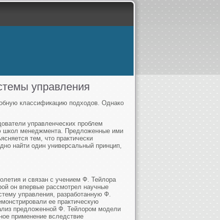
стемы управления
дробную классификацию подходов. Однако
дователи управленческих проблем
ю школ менеджмента. Предложенные ими
ясняется тем, что практически
удно найти один универсальный принцип,
олетия и связан с учением Ф. Тейлора
орой он впервые рассмотрел научные
стему управления, разработанную Ф.
емонстрировали ее практическую
нализ предложенной Ф. Тейлором модели
нное применение вследствие