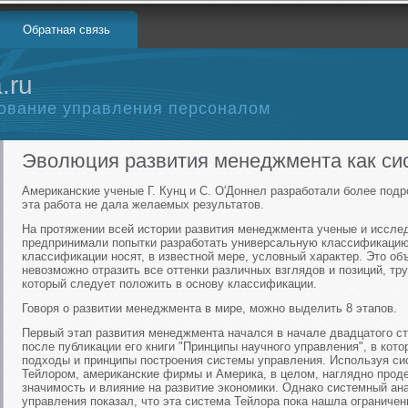
Обратная связь
.ru
ование управления персоналом
Эволюция развития менеджмента как си
Американские ученые Г. Кунц и С. О'Доннел разработали более по
эта работа не дала желаемых результатов.
На протяжении всей истории развития менеджмента ученые и иссле
предпринимали попытки разработать универсальную классификаци
классификации носят, в известной мере, условный характер. Это объ
невозможно отразить все оттенки различных взглядов и позиций, тр
который следует положить в основу классификации.
Говоря о развитии менеджмента в мире, можно выделить 8 этапов.
Первый этап развития менеджмента начался в начале двадцатого ст
после публикации его книги "Принципы научного управления", в кот
подходы и принципы построения системы управления. Используя си
Тейлором, американские фирмы и Америка, в целом, наглядно прод
значимость и влияние на развитие экономики. Однако системный а
управления показал, что эта система Тейлора пока нашла ограниче