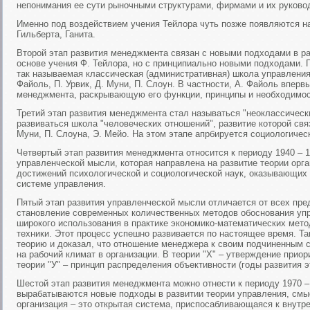
непонимания ее сути рыночными структурами, фирмами и их руково
Именно под воздействием учения Тейлора чуть позже появляются н
Гильберта, Ганита.
Второй этап развития менеджмента связан с новыми подходами в ра
основе учения Ф. Тейлора, но с принципиально новыми подходами. 
так называемая классическая (административная) школа управления
Файоль, П. Урвик, Д. Муни, П. Слоун. В частности, А. Файоль впер
менеджмента, раскрывающую его функции, принципы и необходимост
Третий этап развития менеджмента стал называться "неоклассическ
развиваться школа "человеческих отношений", развитие которой свя
Муни, П. Слоуна, Э. Мейо. На этом этапе апрбируется социологичес
Четвертый этап развития менеджмента относится к периоду 1940 – 1
управленческой мысли, которая направлена на развитие теории орг
достижений психологической и социологической наук, оказывающих
системе управления.
Пятый этап развития управленческой мысли отличается от всех пре
становление современных количественных методов обоснования уп
широкого использования в практике экономико-математических мет
техники. Этот процесс успешно развивается по настоящее время. Та
теорию и доказал, что отношение менеджера к своим подчиненным с
на рабочий климат в организации. В теории "X" – утверждение прио
теории "У" – принцип распределения объективности (годы развития эт
Шестой этап развития менеджмента можно отнести к периоду 1970 –
вырабатываются новые подходы в развитии теории управления, смыс
организация – это открытая система, приспосабливающаяся к внутре