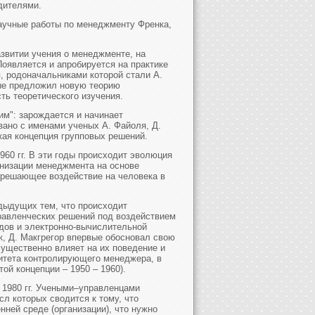
дителями.
аучные работы по менеджменту Френка,
звитии учения о менеджменте, на
Появляется и апробируется на практике
, родоначальниками которой стали А.
вые предложил новую теорию
ь теоретического изучения.
им": зарождается и начинает
зано с именами ученых А. Файоля, Д.
кая концепция групповых решений.
960 гг. В эти годы происходит эволюция
анизации менеджмента на основе
 решающее воздействие на человека в
дыдущих тем, что происходит
равленческих решений под воздействием
одов и электронно-вычислительной
к, Д. Макгрегор впервые обосновал свою
ущественно влияет на их поведение и
ритета контролирующего менеджера, в
ой концепции – 1950 – 1960).
 1980 гг. Учеными–управленцами
л которых сводится к тому, что
нней среде (организации), что нужно