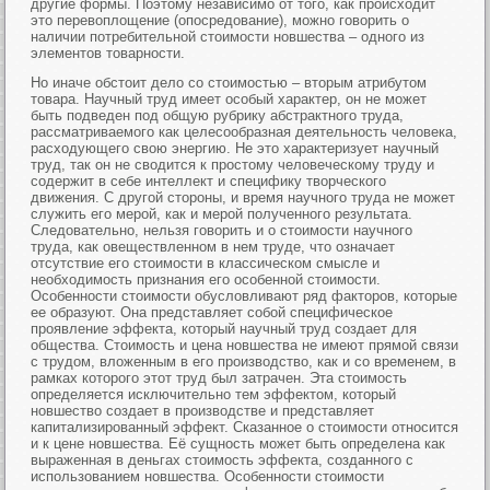
другие формы. Поэтому независимо от того, как происходит
это перевоплощение (опосредование), можно говорить о
наличии потребительной стоимости новшества – одного из
элементов товарности.
Но иначе обстоит дело со стоимостью – вторым атрибутом
товара. Научный труд имеет особый характер, он не может
быть подведен под общую рубрику абстрактного труда,
рассматриваемого как целесообразная деятельность человека,
расходующего свою энергию. Не это характеризует научный
труд, так он не сводится к простому человеческому труду и
содержит в себе интеллект и специфику творческого
движения. С другой стороны, и время научного труда не может
служить его мерой, как и мерой полученного результата.
Следовательно, нельзя говорить и о стоимости научного
труда, как овеществленном в нем труде, что означает
отсутствие его стоимости в классическом смысле и
необходимость признания его особенной стоимости.
Особенности стоимости обусловливают ряд факторов, которые
ее образуют. Она представляет собой специфическое
проявление эффекта, который научный труд создает для
общества. Стоимость и цена новшества не имеют прямой связи
с трудом, вложенным в его производство, как и со временем, в
рамках которого этот труд был затрачен. Эта стоимость
определяется исключительно тем эффектом, который
новшество создает в производстве и представляет
капитализированный эффект. Сказанное о стоимости относится
и к цене новшества. Её сущность может быть определена как
выраженная в деньгах стоимость эффекта, созданного с
использованием новшества. Особенности стоимости