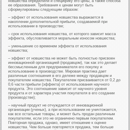
новшества определили и специфику его цены, а также способа
ее образования. Требования к ценам могут быть
сформулированы следующим образом:
– эффект от использования новшества выражается в
накоплении дополнительной прибыли, создаваемой при
использовании в производстве;
– срок использования новшества, от которого зависит масса
эффекта, обусловливается моральным износом новшества;
– уменьшение со временем эффекта от использования
новшества;
– эффект от новшества не может быть полностью присвоен
инновационной организацией (продавцом), так как это делает
бессмысленным для предпринимателя его покупку и
использование в производстве. Мировая практика дает
различные соотношения в его дележе между продавцом и
покупателем новшества. Покупателем присваивается от 0,2 до
0,6 части прибыли (эффекта) от использования научного
продукта. Это соотношение зависит от научного уровня
продукта и от характера участия покупателя в его создании
(производстве);
– научный продукт не отчуждается от инновационной
организации (ученых), а при использовании не уничтожается,
как все остальные товары, и может быть продан различным
покупателям, если это не ограничено первым покупателем.
Повторная продажа, однако, имеет отношение к оценке
новшества. Чем больше повторяется продажа, тем больше