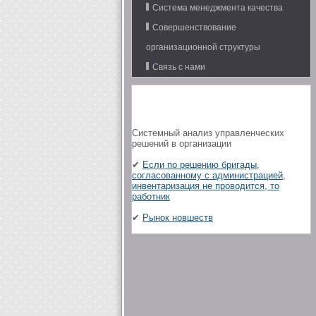
Система менеджмента качества
Совершенствование
организационной структуры
Связь с нами
Системный анализ управленческих
решений в организации
✔
Если по решению бригады,
согласованному с администрацией,
инвентаризация не проводится, то
работник
✔
Рынок новшеств