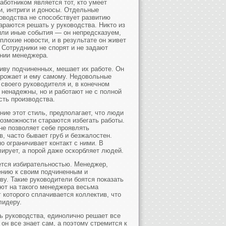
аботником является тот, кто умеет
и, интриги и доносы. Отдельные
оводства не способствует развитию
араются решать у руководства. Никто из
 или иные события — он непредсказуем,
плохие новости, и в результате он живет
. Сотрудники не спорят и не задают
ении менеджера.
тиву подчиненных, мешает их работе. Он
угрожает и ему самому. Недовольные
своего руководителя и, в конечном
о ненадежны, но и работают не с полной
сть производства.
ие этот стиль, предполагает, что люди
возможности стараются избегать работы.
не позволяет себе проявлять
, часто бывает груб и безжалостен.
 ограничивает контакт с ними. В
ирует, а порой даже оскорбляет людей.
ется избирательностью. Менеджер,
ению к своим подчиненным и
у. Такие руководители боятся показать
ют на такого менеджера весьма
 которого сплачивается коллектив, что
лидеру.
ь руководства, единолично решает все
он все знает сам, а поэтому стремится к