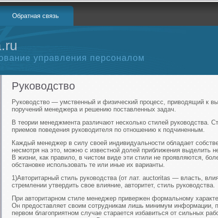
Обратная связь
.ru
ование управления персоналом
Руководство
Руководство — умственный и физический процесс, приводящий к 
поручений менеджера и решению поставленных задач.
В теории менеджмента различают несколько стилей руководства. С
приемов поведения руководителя по отношению к подчиненным.
Каждый менеджер в силу своей индивидуальности обладает собств
несмотря на это, можно с известной долей приближения выделить н
В жизни, как правило, в чистом виде эти стили не проявляются, бол
обстановке использовать те или иные их варианты.
1)Авторитарный стиль руководства (от лат. auctoritas — власть, вл
стремлении утвердить свое влияние, авторитет, стиль руководства.
При авторитарном стиле менеджер привержен формальному характе
Он предоставляет своим сотрудникам лишь минимум информации, по
первом благоприятном случае старается избавиться от сильных раб