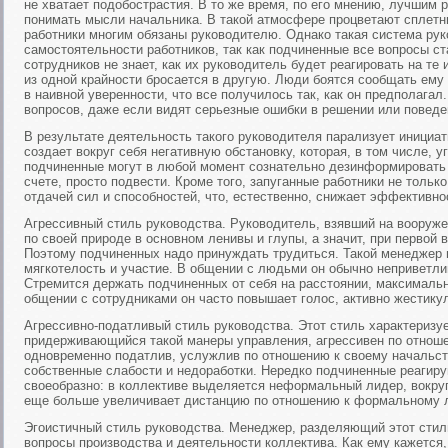
не хватает подобострастия. В то же время, по его мнению, лучшим р
понимать мысли начальника. В такой атмосфере процветают сплетн
работники многим обязаны руководителю. Однако такая система рук
самостоятельности работников, так как подчиненные все вопросы ст
сотрудников не знает, как их руководитель будет реагировать на те
из одной крайности бросается в другую. Люди боятся сообщать ему 
в наивной уверенности, что все получилось так, как он предполагал
вопросов, даже если видят серьезные ошибки в решении или повед
В результате деятельность такого руководителя парализует инициа
создает вокруг себя негативную обстановку, которая, в том числе, 
подчиненные могут в любой момент сознательно дезинформировать 
счете, просто подвести. Кроме того, запуганные работники не тольк
отдачей сил и способностей, что, естественно, снижает эффективно
Агрессивный стиль руководства. Руководитель, взявший на вооружен
по своей природе в основном ленивы и глупы, а значит, при первой 
Поэтому подчиненных надо принуждать трудиться. Такой менеджер 
мягкотелость и участие. В общении с людьми он обычно неприветлив
Стремится держать подчиненных от себя на расстоянии, максимально
общении с сотрудниками он часто повышает голос, активно жестикул
Агрессивно-податливый стиль руководства. Этот стиль характеризу
придерживающийся такой манеры управления, агрессивен по отнош
одновременно податлив, услужлив по отношению к своему начальств
собственные слабости и недоработки. Нередко подчиненные реагиру
своеобразно: в коллективе выделяется неформальный лидер, вокруг
еще больше увеличивает дистанцию по отношению к формальному 
Эгоистичный стиль руководства. Менеджер, разделяющий этот стил
вопросы производства и деятельности коллектива. Как ему кажется, 