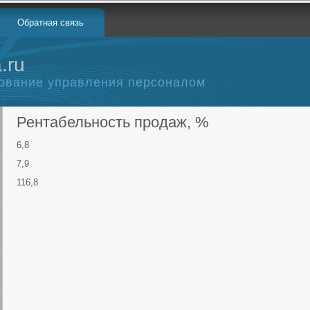
Обратная связь
.ru
ование управления персоналом
Рентабельность продаж, %
6,8
7,9
116,8