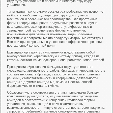
структуру управления и проблемно-целевую структуру
управления.
Типы матричных структур весьма разнообразны, что позволяет
выбирать наиболее подходящую структуру с учетом
масштабов и особенностей производства. Это простейшие
формы координации работ, получившие развитие в научно-
исследовательских организациях; внутрифирменные и
заводские проблемно-целевые формы управления,
применяемые для решения локальных задач; сложные
проектные и программные (по продукту) матричные структуры.
Все они ориентированы на ускорение и эффективное решение
поставленной конкретной цели.
Бригадная оргструктура управления представляет собой
многоуровневую иерархическую систему бригад, каждая из
которых состоит из менеджеров и специалистов-исполнителей.
Принципами образования бригадных структур являются
следующие: автономность работы бригады, универсальность в
составе персонала бригады, самостоятельность в принятии
решений, самостоятельность в координации деятельности
бригады с другими бригада ми, замена жестких связей
бюрократического типа на гибкие.
Образованную в соответствии с этими принципами бригаду
возглавляет руководитель, осуществляющий руководство
бригадой в соответствии с концепцией групповой формы
управления, включаю щей в себя взаимопомощь,
взаимозаменяемость, личную ответственность, ориентацию на
запросы потребителей, активное сотрудничество в решении