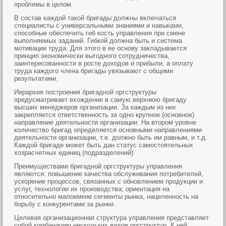
проблемы в целом.
В состав каждой такой бригады должны включаться
специалисты с универсальными знаниями и навыками,
способные обеспечить гиб кость управления при смене
выполняемых заданий. Гибкой должна быть и система
мотивации труда. Для этого в ее основу закладывается
принцип экономически выгодного сотрудничества,
заинтересованности в росте доходов и прибыли, а оплату
труда каждого члена бригады увязывают с общими
результатами.
Иерархия построения бригадной оргструктуры
предусматривает вхождение в самую верхнюю бригаду
высших менеджеров организации. За каждым из них
закрепляется ответственность за одно крупное (основное)
направление деятельности организации. На втором уровне
количество бригад определяется основными направлениями
деятельности организации, т.е. должно быть им равным, и т.д.
Каждой бригаде может быть дан статус самостоятельных
хозрасчетных единиц (подразделений).
Преимуществами бригадной оргструктуры управления
являются: повышение качества обслуживания потребителей,
ускорение процессов, связанных с обновлением продукции и
услуг, технологии их производства; ориентация на
относительно малоемкие сегменты рынка, нацеленность на
борьбу с конкурентами за рынки.
Целевая организационная структура управления представляет
собой комбинацию нескольких видов оргструктур. К ней