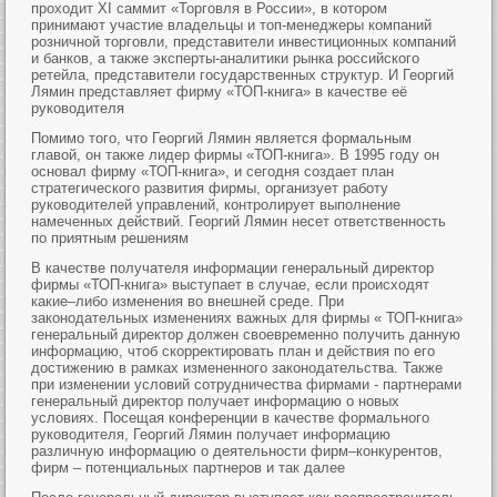
проходит XI саммит «Торговля в России», в котором
принимают участие владельцы и топ-менеджеры компаний
розничной торговли, представители инвестиционных компаний
и банков, а также эксперты-аналитики рынка российского
ретейла, представители государственных структур. И Георгий
Лямин представляет фирму «ТОП-книга» в качестве её
руководителя
Помимо того, что Георгий Лямин является формальным
главой, он также лидер фирмы «ТОП-книга». В 1995 году он
основал фирму «ТОП-книга», и сегодня создает план
стратегического развития фирмы, организует работу
руководителей управлений, контролирует выполнение
намеченных действий. Георгий Лямин несет ответственность
по приятным решениям
В качестве получателя информации генеральный директор
фирмы «ТОП-книга» выступает в случае, если происходят
какие–либо изменения во внешней среде. При
законодательных изменениях важных для фирмы « ТОП-книга»
генеральный директор должен своевременно получить данную
информацию, чтоб скорректировать план и действия по его
достижению в рамках измененного законодательства. Также
при изменении условий сотрудничества фирмами - партнерами
генеральный директор получает информацию о новых
условиях. Посещая конференции в качестве формального
руководителя, Георгий Лямин получает информацию
различную информацию о деятельности фирм–конкурентов,
фирм – потенциальных партнеров и так далее