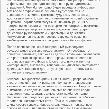
После генеральный директор выступает как распространитель
информации: он проводит совещания с руководителями
управлений. Чем более полно будет передана информация,
тем более эффективные решения будут приняты на
совещании, тем более грамотно будут намечены шаги для
достижения цели. В случае с изменением условий крупными
фирмами - партнерами могут быть приняты решения о
продлении контракта или о расторжении контракта, возможно
подписание договоров с новыми фирмами. Благодаря
донесению руководителем информации о действиях
конкурентов принимаются соответствующие решения,
необходимые повышения конкурентоспособности фирмы
После принятия решений генеральный руководитель
осуществляет функцию представителя. Он сообщает о
принятых решениях, заключая сделки с крупными партнерами
или расторгая контракты с партнерами, которые более не
устраивают данную фирму. Кроме того, присутствуя на
конференциях, выставках, генеральный директор выступает с
докладами, говорит о достигнутых успехах, то есть также
играет роль представителя.
Генеральный директор фирмы «ТОП-книга», разрабатывая
стратегический план, и выполняя функцию планирования,
является инициатором решений по изменениям. Георгий Лямин
внимательно следит за изменениями во внешней среде,
старается использовать возможности наиболее полно.
Например, он предложил решения по открытию зарубежных
филиалов книготорговых сетей. Также, в условиях
финансового кризиса, фирма столкнулась с понижением
спроса на книги, падением объема продаж, Генеральный