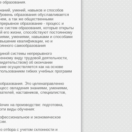
е образования.
наний, умений, навыков и способов
 Уровень образования обуславливается
нем, а так же общественными
рерывное образование - процесс и
х систем образования, которые открыты
й его жизни, способствуют постоянному
ниями, умениями, навыками и способами
овышение квалификации, но и
оянного самообразования
единой системы непрерывного
еленному виду трудовой деятельности,
видетельством) об окончании
ние осуществляется как на основе
спользованием гибких учебных программ
 образования. Это целенаправленно
цесс овладения знаниями, умениями,
ателей, наставников, специалистов,
очих на производстве: подготовка,
эти виды обучения:
рофессиональное и экономическое
сии.
 отбора с учетом склонности и