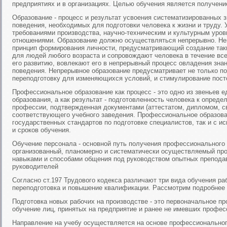
предприятиях и в организациях. Целью обучения является получени
Образование - процесс и результат усвоения систематизированных з
поведения, необходимых для подготовки человека к жизни и труду.
требованиями производства, научно-техническим и культурным уров
отношениями. Образование должно осуществляться непрерывно. Неп
принцип формирования личности, предусматривающий создание таки
для людей любого возраста и сопровождают человека в течение все
его развитию, вовлекают его в непрерывный процесс овладения зна
поведения. Непрерывное образование предусматривает не только п
переподготовку для изменяющихся условий, и стимулирование пост
Профессиональное образование как процесс - это одно из звеньев 
образования, а как результат - подготовленность человека к опред
профессии, подтвержденная документами (аттестатом, дипломом, с
соответствующего учебного заведения. Профессиональное образова
государственных стандартов по подготовке специалистов, так и с и
и сроков обучения.
Обучение персонала - основной путь получения профессионального
организованный, планомерно и систематически осуществляемый про
навыками и способами общения под руководством опытных преподав
руководителей
Согласно ст.197 Трудового кодекса различают три вида обучения раб
переподготовка и повышение квалификации. Рассмотрим подробнее 
Подготовка новых рабочих на производстве - это первоначальное п
обучение лиц, принятых на предприятие и ранее не имевших профес
Направление на учебу осуществляется на основе профессионального