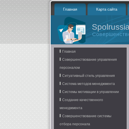
Главная
Карта сайта
Spolrussia
Совершенств
Главная
Совершенствование управления
персоналом
Ситуативный стиль управления
Система методов менеджмента
Системы мотивации в управлении
Создание качественного
менеджмента
Совершенствование системы
отбора персонала