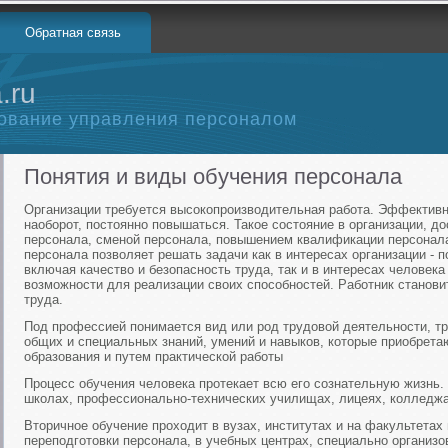
Обратная связь
.ru
ование управления персоналом
Понятия и виды обучения персонала
Организации требуется высокопроизводительная работа. Эффективн
наоборот, постоянно повышаться. Такое состояние в организации, д
персонала, сменой персонала, повышением квалификации персонал
персонала позволяет решать задачи как в интересах организации -
включая качество и безопасность труда, так и в интересах человека
возможности для реализации своих способностей. Работник станови
труда.
Под профессией понимается вид или род трудовой деятельности, т
общих и специальных знаний, умений и навыков, которые приобрета
образования и путем практической работы
Процесс обучения человека протекает всю его сознательную жизнь.
школах, профессионально-технических училищах, лицеях, колледжа
Вторичное обучение проходит в вузах, институтах и на факультета
переподготовки персонала, в учебных центрах, специально организо