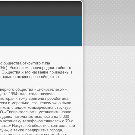
о общества открытого типа
94г.). Решением внеочередного общего
 Общества и его название приведены в
открытое акционерное общество
онерного общества «Сибирьтелеком».
усте 1994 года, когда назрела
которая к тому времени проработала
ески и морально, его невозможно было
нком, с рядом коммерческих структур
АО «Сибирьтелеком», установить новое
ть дополнительные мощности на 3 000
на установку телефонов тянулась с 70-х
вязь» Иркутской области с контрольным
ун», а также предприятия города,
управленческой деятельности. Всего