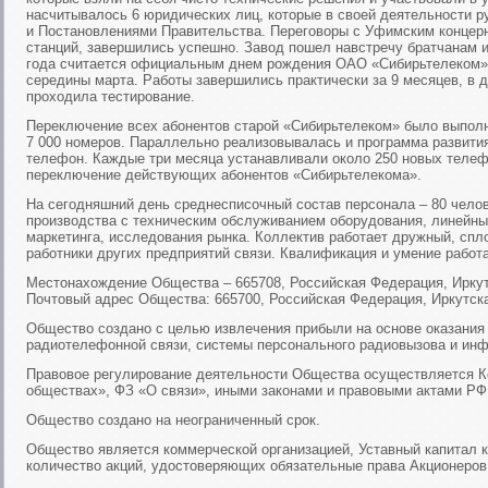
насчитывалось 6 юридических лиц, которые в своей деятельности 
и Постановлениями Правительства. Переговоры с Уфимским конце
станций, завершились успешно. Завод пошел навстречу братчанам и
года считается официальным днем рождения ОАО «Сибирьтелеком»,
середины марта. Работы завершились практически за 9 месяцев, в д
проходила тестирование.
Переключение всех абонентов старой «Сибирьтелеком» было выполне
7 000 номеров. Параллельно реализовывалась и программа развития.
телефон. Каждые три месяца устанавливали около 250 новых теле
переключение действующих абонентов «Сибирьтелекома».
На сегодняшний день среднесписочный состав персонала – 80 чело
производства с техническим обслуживанием оборудования, линейны
маркетинга, исследования рынка. Коллектив работает дружный, сп
работники других предприятий связи. Квалификация и умение работ
Местонахождение Общества – 665708, Российская Федерация, Иркутс
Почтовый адрес Общества: 665700, Российская Федерация, Иркутская 
Общество создано с целью извлечения прибыли на основе оказания 
радиотелефонной связи, системы персонального радиовызова и инф
Правовое регулирование деятельности Общества осуществляется К
обществах», ФЗ «О связи», иными законами и правовыми актами РФ
Общество создано на неограниченный срок.
Общество является коммерческой организацией, Уставный капитал 
количество акций, удостоверяющих обязательные права Акционеро