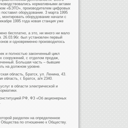
руководствовались нормативными актами
рном «БЭТО», производителем цифровых
 поставил оборудование. 3 марта 1995
 монтировать оборудование начали с
екабре 1995 года новая станция уже
но бесплатно, а это, ни много ни мало
 26.03.96г. был установлен первый
фонов и одновременно производилось
век и полностью законченный цикл
х сооружений, с отделом продаж,
лоченный. Большая часть – бывшие
ать на должном уровне.
кая область, Братск, ул. Ленина, 43.
область, г. Братск, а/я 2340.
услуг в области электрической и
орматики.
онституцией РФ, ФЗ «Об акционерных
.
которой разделен на определенное
в Общества по отношению к Обществу.