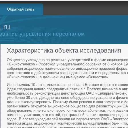
Обратная связь
.ru
ование управления персоналом
Характеристика объекта исследования
Общество учреждено по решению учредителей в форме акционерног
«Сибирьтелеком» (протокол учредительного собрания от 8 ноября 19
собрания акционеров наименование организационно правовой формы
соответствие с действующим законодательством и определены как 
«Сибирьтелеком», в дальнейшем именуемое «Общество».
Исполнилось 10 лет с момента основания в Братске открытого акци
Идея создания нового предприятия связи в г. Братске возникла в авг
необходимость реконструкции действующей ОАО «Сибирьтелеком», 
уже более 30 лет. Декадно-шаговое оборудование устарело и физич
дальше эксплуатировать. Поэтому было решено в конгломерате с ба
организовать открытое акционерное общество для реконструкции О
оборудование, и не только переключить всех абонентов, но и разви
номеров, учитывая, что в этой, центральной, части города очередь 
годов. В состав учредителей вошли на первом этапе ОАО «Электрос
пакетом акций, акционерный коммерческий муниципальный банк «Пад
которые взяли на себя чисто технические решения и участвовали в 