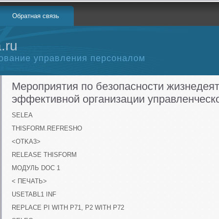
Обратная связь
.ru
ование управления персоналом
Мероприятия по безопасности жизнедеят
эффективной организации управленческо
SELEA
THISFORM.REFRESHO
<OTKA3>
RELEASE THISFORM
МОДУЛЬ DOC 1
< ПЕЧАТЬ>
USETABL1 INF
REPLACE PI WITH P71, P2 WITH P72