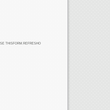
USE THISFORM.REFRESHO