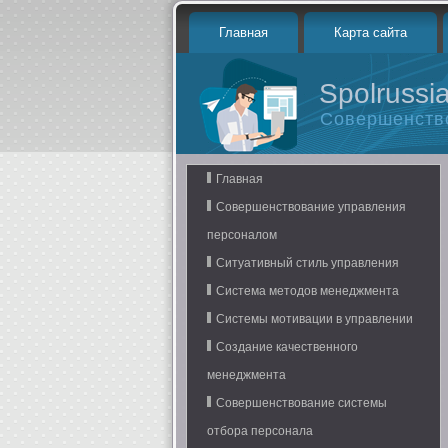
Главная
Карта сайта
Spolrussia
Совершенств
Главная
Совершенствование управления
персоналом
Ситуативный стиль управления
Система методов менеджмента
Системы мотивации в управлении
Создание качественного
менеджмента
Совершенствование системы
отбора персонала