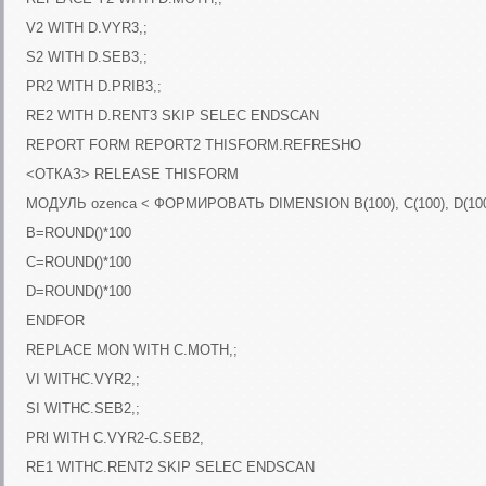
V2 WITH D.VYR3,;
S2 WITH D.SEB3,;
PR2 WITH D.PRIB3,;
RE2 WITH D.RENT3 SKIP SELEC ENDSCAN
REPORT FORM REPORT2 THISFORM.REFRESHO
<ОТКАЗ> RELEASE THISFORM
МОДУЛЬ ozenca < ФОРМИРОВАТЬ DIMENSION B(100), C(100), D(100
B=ROUND()*100
C=ROUND()*100
D=ROUND()*100
ENDFOR
REPLACE MON WITH C.MOTH,;
VI WITHC.VYR2,;
SI WITHC.SEB2,;
PRl WITH C.VYR2-C.SEB2,
RE1 WITHC.RENT2 SKIP SELEC ENDSCAN