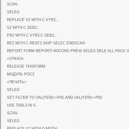
SCAN
SELEG
REPLACE V2 WITH C.VYR2,;
S2 WITH C.SEB2,;
PR2 WITH C.VYR2-C.SEB2,;
RE2 WITH C.RENT2 SKIP SELEC ENDSCAN
REPORT FORM REPORTl NOCONS PREW SELEG DELE ALL PACK 
<OTKA3>
RELEASE THISFORM
МОДУЛЬ РОС2
<ПЕЧАТЬ>
SELED
SET FILTER TO VAL(YER)<=P81.AND.VAL(YER)>=P82
USE TABL3 IN G
SCAN
SELEG
REPLACE Y2 WITH D.MOTH,;